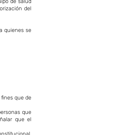
uipo de salud
rización del
va quienes se
 fines que de
 personas que
ñalar que el
nstitucional,