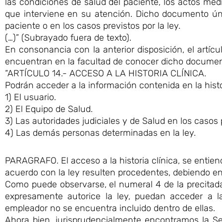
las condiciones de salud del paciente, los actos mé
que interviene en su atención. Dicho documento ún
paciente o en los casos previstos por la ley.
(…)” (Subrayado fuera de texto).
En consonancia con la anterior disposición, el artícu
encuentran en la facultad de conocer dicho documen
“ARTÍCULO 14.- ACCESO A LA HISTORIA CLÍNICA.
Podrán acceder a la información contenida en la histor
1) El usuario.
2) El Equipo de Salud.
3) Las autoridades judiciales y de Salud en los casos 
4) Las demás personas determinadas en la ley.
PARAGRAFO. El acceso a la historia clínica, se entien
acuerdo con la ley resulten procedentes, debiendo en
Como puede observarse, el numeral 4 de la precitada
expresamente autorice la ley, puedan acceder a la
empleador no se encuentra incluido dentro de ellas.
Ahora bien, jurisprudencialmente encontramos la Sen