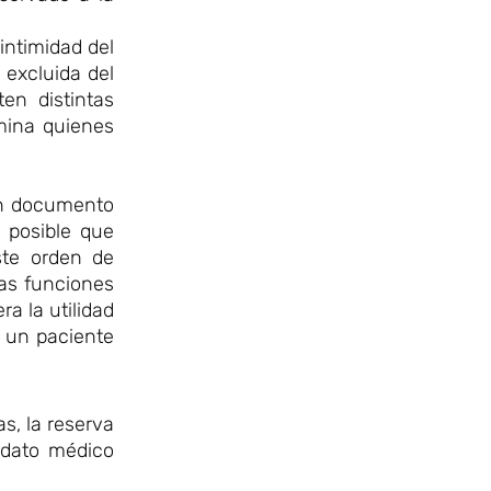
intimidad del
 excluida del
en distintas
mina quienes
 un documento
 posible que
ste orden de
las funciones
a la utilidad
 un paciente
s, la reserva
 dato médico