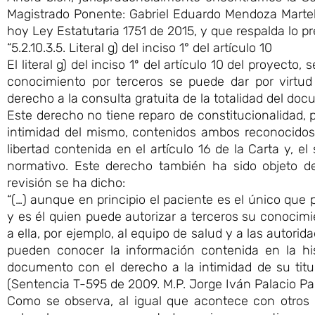
Magistrado Ponente: Gabriel Eduardo Mendoza Martelo, 
hoy Ley Estatutaria 1751 de 2015, y que respalda lo prev
“5.2.10.3.5. Literal g) del inciso 1° del artículo 10
El literal g) del inciso 1º del artículo 10 del proyecto,
conocimiento por terceros se puede dar por virtud 
derecho a la consulta gratuita de la totalidad del do
Este derecho no tiene reparo de constitucionalidad, p
intimidad del mismo, contenidos ambos reconocidos p
libertad contenida en el artículo 16 de la Carta y, e
normativo. Este derecho también ha sido objeto d
revisión se ha dicho:
“(…) aunque en principio el paciente es el único que 
y es él quien puede autorizar a terceros su conocimi
a ella, por ejemplo, al equipo de salud y a las autorid
pueden conocer la información contenida en la his
documento con el derecho a la intimidad de su titul
(Sentencia T-595 de 2009. M.P. Jorge Iván Palacio Pal
Como se observa, al igual que acontece con otros d