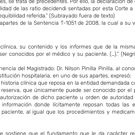
, se trata de precedentes. Por ello, la declaración de 
idad de las ratio decidendi sentadas por esta Corte a 
quibilidad referida.” (Subrayado fuera de texto)
 apartes de la Sentencia T-1051 de 2008, la cual a su 
a clínica, su contenido y los informes que de la mism
ser conocidos por el médico y su paciente. (…).” (Negri
ncia del Magistrado: Dr. Nilson Pinilla Pinilla, al cono
titución hospitalaria, en uno de sus apartes, expresó:
 historia clínica que reposa en la entidad demandada c
 reserva, que únicamente puede ser conocido por el p
 autorización de dicho paciente u orden de autoridad
 información donde lícitamente reposan todas las e
l paciente, al igual que los procedimientos y medica
e sostiene que el fundamento que le da carácter re