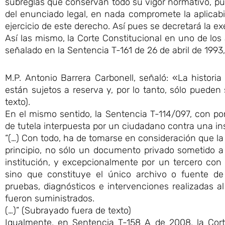
subreglas que conservan todo su vigor normativo, pues
del enunciado legal, en nada compromete la aplicabil
ejercicio de este derecho. Así pues se decretará la exe
Así las mismo, la Corte Constitucional en uno de los
señalado en la Sentencia T-161 de 26 de abril de 1993,
M.P. Antonio Barrera Carbonell, señaló: «La histori
están sujetos a reserva y, por lo tanto, sólo pueden 
texto).
En el mismo sentido, la Sentencia T-114/097, con pone
de tutela interpuesta por un ciudadano contra una ins
“(…) Con todo, ha de tomarse en consideración que la
principio, no sólo un documento privado sometido a
institución, y excepcionalmente por un tercero con
sino que constituye el único archivo o fuente de
pruebas, diagnósticos e intervenciones realizadas a
fueron suministrados.
(…)” (Subrayado fuera de texto)
Igualmente, en Sentencia T-158 A de 2008, la Cort