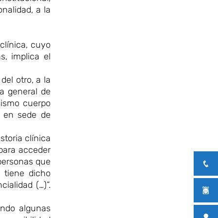
nalidad, a la
 clínica, cuyo
, implica el
el otro, a la
la general de
 mismo cuerpo
y en sede de
toria clínica
 para acceder
s personas que
 tiene dicho
ialidad (…)”.
ando algunas