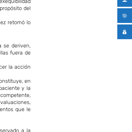
exequibilidad
propósito del
vez retomó lo
a se deriven,
llas fuera de
cer la acción
onstituye, en
aciente y la
 competente,
valuaciones,
mentos que le
servado a la