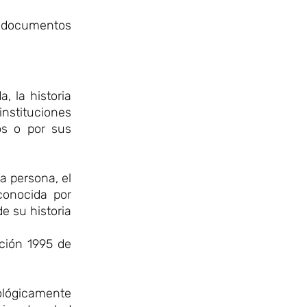
 y documentos
, la historia
nstituciones
dos o por sus
la persona, el
conocida por
de su historia
ución 1995 de
nológicamente