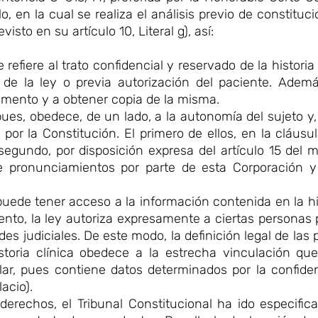
en la cual se realiza el análisis previo de constitucio
isto en su artículo 10, Literal g), así:
 se refiere al trato confidencial y reservado de la historia
de la ley o previa autorización del paciente. Además
cumento y a obtener copia de la misma.
ues, obedece, de un lado, a la autonomía del sujeto y, d
or la Constitución. El primero de ellos, en la cláusu
l segundo, por disposición expresa del artículo 15 del
e pronunciamientos por parte de esta Corporación 
puede tener acceso a la información contenida en la his
ento, la ley autoriza expresamente a ciertas personas
ades judiciales. De este modo, la definición legal de la
toria clínica obedece a la estrecha vinculación que
ar, pues contiene datos determinados por la confidenc
acio).
erechos, el Tribunal Constitucional ha ido especific