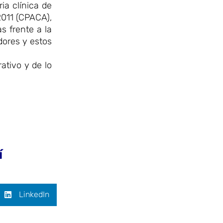
ia clínica de
2011 (CPACA),
s frente a la
dores y estos
ativo y de lo
í
LinkedIn