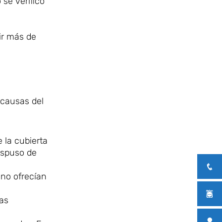
 se verificó
ir más de
 causas del
 la cubierta
ispuso de
 no ofrecían
las