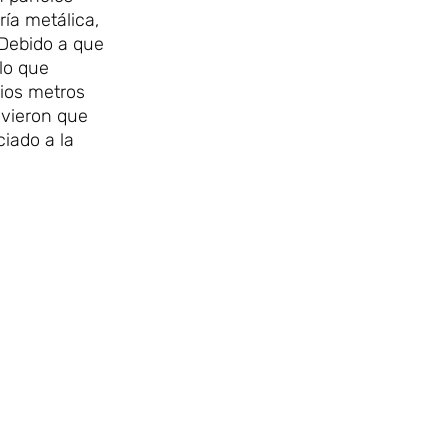
ía metálica,
 Debido a que
lo que
rios metros
uvieron que
iado a la