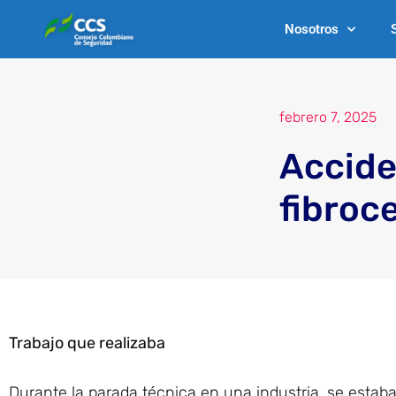
Ir
Nosotros
al
contenido
febrero 7, 2025
Accide
fibroc
Trabajo que realizaba
Durante la parada técnica en una industria, se estaba