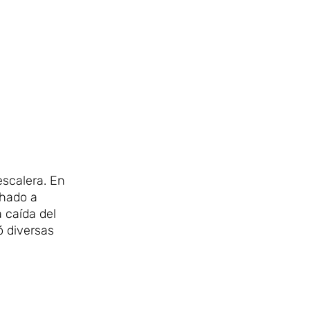
escalera. En
chado a
 caída del
ó diversas