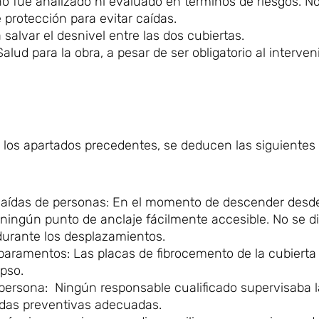
no fue analizado ni evaluado en términos de riesgos. No
protección para evitar caídas.
alvar el desnivel entre las dos cubiertas.
ud para la obra, a pesar de ser obligatorio al interven
n los apartados precedentes, se deducen las siguientes
caídas de personas: En el momento de descender desde
 ningún punto de anclaje fácilmente accesible. No se d
 durante los desplazamientos.
e paramentos: Las placas de fibrocemento de la cubierta
apso.
r persona: Ningún responsable cualificado supervisaba 
didas preventivas adecuadas.