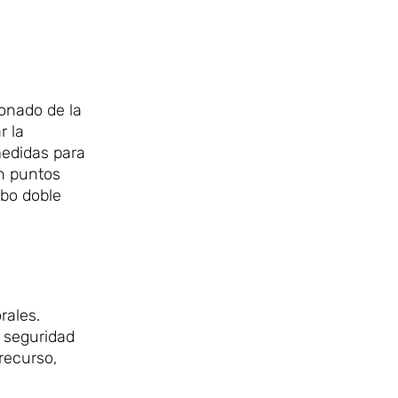
gonado de la
r la
medidas para
en puntos
abo doble
rales.
 seguridad
recurso,