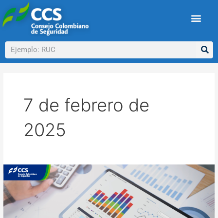
Ir
al
contenido
Buscar
7 de febrero de
2025
Certificación
de
la
ARL
e