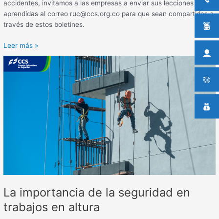
accidentes, invitamos a las empresas a enviar sus lecciones
aprendidas al correo ruc@ccs.org.co para que sean compartidas a
través de estos boletines.
Leer más »
La
importancia
de
la
seguridad
en
trabajos
en
altura
La importancia de la seguridad en
trabajos en altura