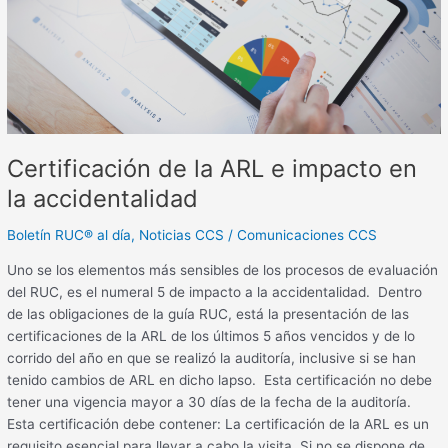
impacto
en
la
accidentalidad
Certificación de la ARL e impacto en
la accidentalidad
Boletín RUC® al día
,
Noticias CCS
/
Comunicaciones CCS
Uno se los elementos más sensibles de los procesos de evaluación
del RUC, es el numeral 5 de impacto a la accidentalidad. Dentro
de las obligaciones de la guía RUC, está la presentación de las
certificaciones de la ARL de los últimos 5 años vencidos y de lo
corrido del año en que se realizó la auditoría, inclusive si se han
tenido cambios de ARL en dicho lapso. Esta certificación no debe
tener una vigencia mayor a 30 días de la fecha de la auditoría.
Esta certificación debe contener: La certificación de la ARL es un
requisito esencial para llevar a cabo la visita. Si no se dispone de