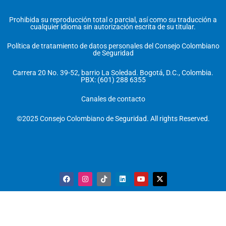
Prohibida su reproducción total o parcial, así como su traducción a
cualquier idioma sin autorización escrita de su titular.
Política de tratamiento de datos personales del Consejo Colombiano
de Seguridad
Carrera 20 No. 39-52, barrio La Soledad. Bogotá, D.C., Colombia.
PBX: (601) 288 6355
Canales de contacto
©2025 Consejo Colombiano de Seguridad. All rights Reserved.
F
I
T
L
Y
X
a
n
i
i
o
-
c
s
k
n
u
t
e
t
t
k
t
w
b
a
o
e
u
i
o
g
k
d
b
t
o
r
i
e
t
k
a
n
e