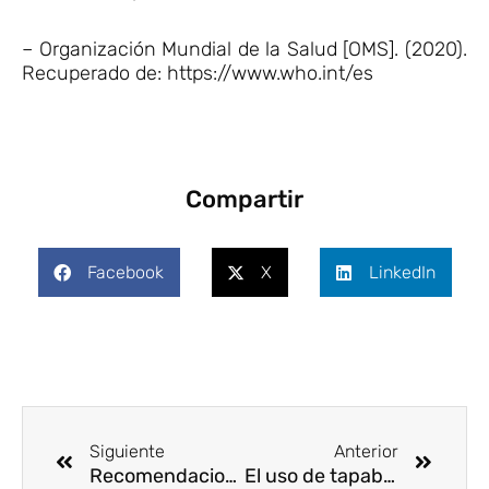
– Organización Mundial de la Salud [OMS]. (2020).
Recuperado de: https://www.who.int/es
Compartir
Facebook
X
LinkedIn
Ant
Siguie
Siguiente
Anterior
Recomendaciones con los domicilios para prevenir la COVID-19
El uso de tapabocas se hace obligatorio en el sistema de transporte público