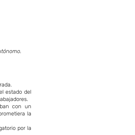
Autónomo.
rada.
l estado del
rabajadores.
taban con un
rometiera la
atorio por la