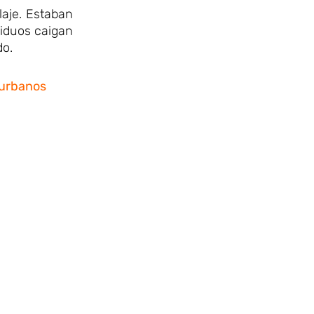
laje. Estaban
siduos caigan
do.
s urbanos