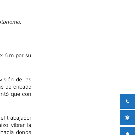
Autónomo.
 x 6 m por su
isión de las
as de cribado
mentó que con
el trabajador
zo vibrar la
o hacia donde