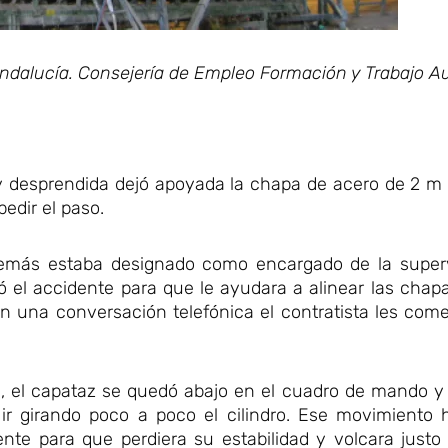
Andalucía. Consejería de Empleo Formación y Trabajo 
 y desprendida dejó apoyada la chapa de acero de 2 m
edir el paso.
demás estaba designado como encargado de la superv
ó el accidente para que le ayudara a alinear las chap
En una conversación telefónica el contratista les co
el, el capataz se quedó abajo en el cuadro de mando y 
r girando poco a poco el cilindro. Ese movimiento hi
ente para que perdiera su estabilidad y volcara just