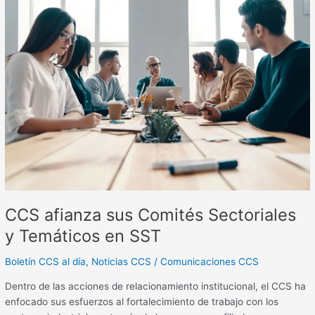
afianza
sus
Comités
Sectoriales
y
Temáticos
en
SST
CCS afianza sus Comités Sectoriales
y Temáticos en SST
Boletín CCS al día
,
Noticias CCS
/
Comunicaciones CCS
Dentro de las acciones de relacionamiento institucional, el CCS ha
enfocado sus esfuerzos al fortalecimiento de trabajo con los