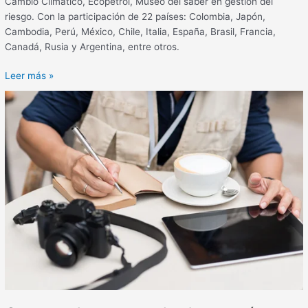
Cambio Climático, Ecopetrol, Museo del saber en gestión del
riesgo. Con la participación de 22 países: Colombia, Japón,
Cambodia, Perú, México, Chile, Italia, España, Brasil, Francia,
Canadá, Rusia y Argentina, entre otros.
Leer más »
Con
excelentes
resultados
cerró
convocatoria
al
Premio
de
Periodismo
CCS