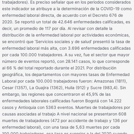
trabajadores). Es preciso señalar que en los periodos considerados
este indicador se atribuye a la determinación de la COVID-19 como
enfermedad laboral directa, de acuerdo con el Decreto 676 de
2020. Se reportó un total de 42.646 enfermedades calificadas, es
decir, un promedio de 117 por día. Al revisar con detalle la
distribución de la enfermedad laboral por actividades económicas,
se encontró que ‘Servicios sociales y de salud’ presentó la tasa de
enfermedad laboral más alta, con 3.696 enfermedades calificadas
por cada 100.000 trabajadores. A su vez, fue el sector que mayor
número de eventos reportó, con 28.141 casos, lo que corresponde
al 66 % del total reportado durante el 2021. Por distribución
geográfica, los departamentos con mayores tasas de Enfermedad
Laboral por cada 100.000 trabajadores fueron: Amazonas (1811),
Cesar (1357), La Guajira (1362), Huila (912) y Sucre (983,4). Sin
embargo, las regiones que concentraron el 45,9% de las
enfermedades laborales calificadas fueron Bogotá con 14.222
casos y Antioquia con 5363 eventos. Muertes de trabajadores por
causas asociadas al trabajo A nivel nacional se presentaron 608
muertes de trabajadores (472 por accidente de trabajo y 136 por
enfermedad laboral), con una tasa de 5,63 muertes por cada
100.000 trabajadores, esa tasa es superior a la del 2020 cuando