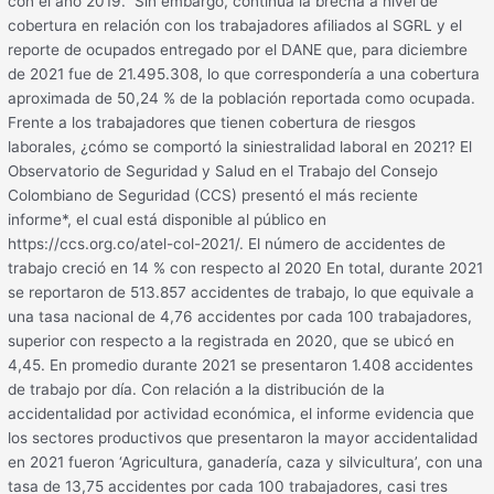
con el año 2019. Sin embargo, continúa la brecha a nivel de
cobertura en relación con los trabajadores afiliados al SGRL y el
reporte de ocupados entregado por el DANE que, para diciembre
de 2021 fue de 21.495.308, lo que correspondería a una cobertura
aproximada de 50,24 % de la población reportada como ocupada.
Frente a los trabajadores que tienen cobertura de riesgos
laborales, ¿cómo se comportó la siniestralidad laboral en 2021? El
Observatorio de Seguridad y Salud en el Trabajo del Consejo
Colombiano de Seguridad (CCS) presentó el más reciente
informe*, el cual está disponible al público en
https://ccs.org.co/atel-col-2021/. El número de accidentes de
trabajo creció en 14 % con respecto al 2020 En total, durante 2021
se reportaron de 513.857 accidentes de trabajo, lo que equivale a
una tasa nacional de 4,76 accidentes por cada 100 trabajadores,
superior con respecto a la registrada en 2020, que se ubicó en
4,45. En promedio durante 2021 se presentaron 1.408 accidentes
de trabajo por día. Con relación a la distribución de la
accidentalidad por actividad económica, el informe evidencia que
los sectores productivos que presentaron la mayor accidentalidad
en 2021 fueron ‘Agricultura, ganadería, caza y silvicultura’, con una
tasa de 13,75 accidentes por cada 100 trabajadores, casi tres