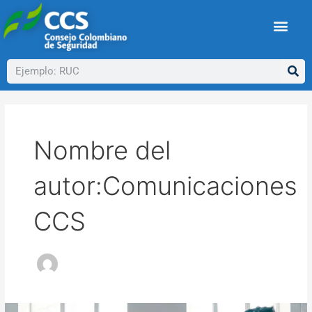
Ir
Paginación
al
de
contenido
entradas
Buscar
Nombre del
autor:Comunicaciones
CCS
CCS