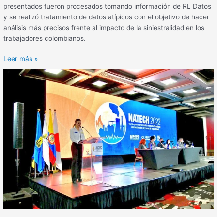
presentados fueron procesados tomando información de RL Datos
y se realizó tratamiento de datos atípicos con el objetivo de hacer
análisis más precisos frente al impacto de la siniestralidad en los
trabajadores colombianos.
Leer más »
CCS
convocado
por
su
experticia
técnica
al
6to
Simposio
internacional
de
accidentes
tecnológicos