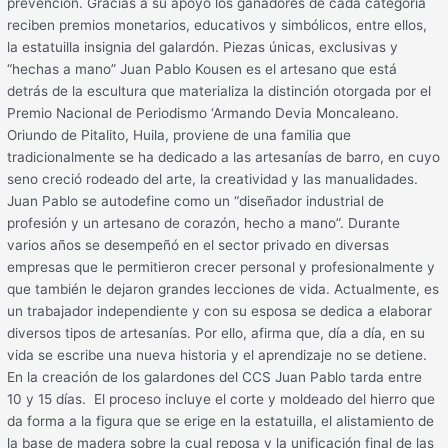
prevención. Gracias a su apoyo los ganadores de cada categoría
reciben premios monetarios, educativos y simbólicos, entre ellos,
la estatuilla insignia del galardón. Piezas únicas, exclusivas y
“hechas a mano” Juan Pablo Kousen es el artesano que está
detrás de la escultura que materializa la distinción otorgada por el
Premio Nacional de Periodismo ‘Armando Devia Moncaleano.
Oriundo de Pitalito, Huila, proviene de una familia que
tradicionalmente se ha dedicado a las artesanías de barro, en cuyo
seno creció rodeado del arte, la creatividad y las manualidades.
Juan Pablo se autodefine como un “diseñador industrial de
profesión y un artesano de corazón, hecho a mano”. Durante
varios años se desempeñó en el sector privado en diversas
empresas que le permitieron crecer personal y profesionalmente y
que también le dejaron grandes lecciones de vida. Actualmente, es
un trabajador independiente y con su esposa se dedica a elaborar
diversos tipos de artesanías. Por ello, afirma que, día a día, en su
vida se escribe una nueva historia y el aprendizaje no se detiene.
En la creación de los galardones del CCS Juan Pablo tarda entre
10 y 15 días. El proceso incluye el corte y moldeado del hierro que
da forma a la figura que se erige en la estatuilla, el alistamiento de
la base de madera sobre la cual reposa y la unificación final de las