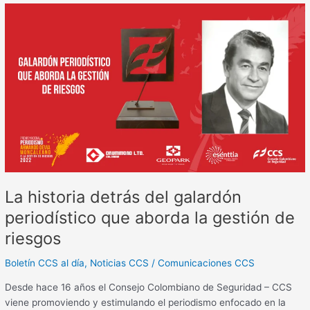
La
historia
detrás
del
galardón
periodístico
que
aborda
la
gestión
de
riesgos
La historia detrás del galardón
periodístico que aborda la gestión de
riesgos
Boletín CCS al día
,
Noticias CCS
/
Comunicaciones CCS
Desde hace 16 años el Consejo Colombiano de Seguridad – CCS
viene promoviendo y estimulando el periodismo enfocado en la