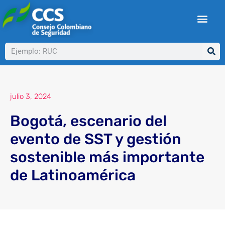
Ir
al
contenido
Buscar
julio 3, 2024
Bogotá, escenario del
evento de SST y gestión
sostenible más importante
de Latinoamérica