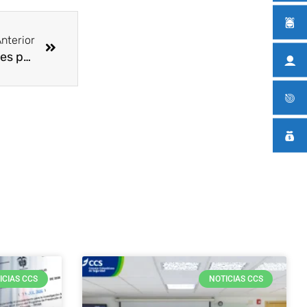
Siguiente
nterior
Empresas de 4 empleados o más, a pagar aportes por internet
ICIAS CCS
NOTICIAS CCS