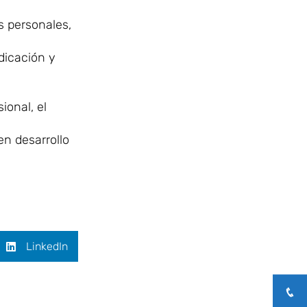
s personales,
edicación y
ional, el
en desarrollo
LinkedIn