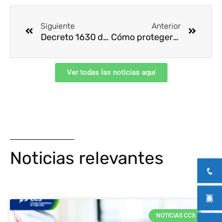
Ant
Siguie
Siguiente
Anterior
Decreto 1630 de 2021 – Gestión integral de las sustancias químicas
Cómo protegerse y proteger a los demás
Ver todas las noticias aquí
Noticias relevantes
NOTICIAS CCS