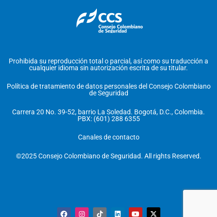
Prohibida su reproducción total o parcial, así como su traducción a
cualquier idioma sin autorización escrita de su titular.
Política de tratamiento de datos personales del Consejo Colombiano
de Seguridad
Carrera 20 No. 39-52, barrio La Soledad. Bogotá, D.C., Colombia.
PBX: (601) 288 6355
Canales de contacto
©2025 Consejo Colombiano de Seguridad. All rights Reserved.
F
I
T
L
Y
X
a
n
i
i
o
-