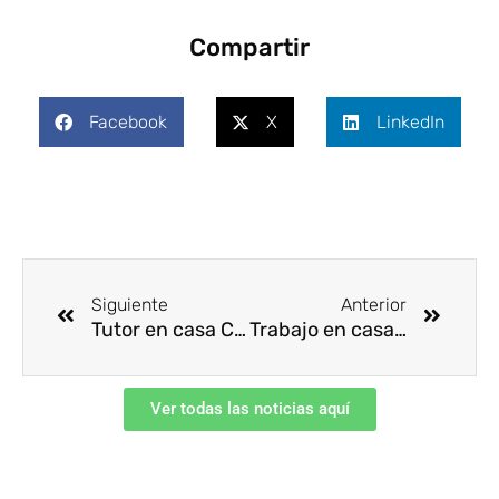
Compartir
Facebook
X
LinkedIn
Ant
Siguie
Siguiente
Anterior
Tutor en casa CCS , formación ejecutiva
Trabajo en casa, del control a la confianza
Ver todas las noticias aquí