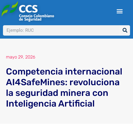
Ir
al
contenido
Buscar
mayo 29, 2026
Competencia internacional
AI4SafeMines: revoluciona
la seguridad minera con
Inteligencia Artificial