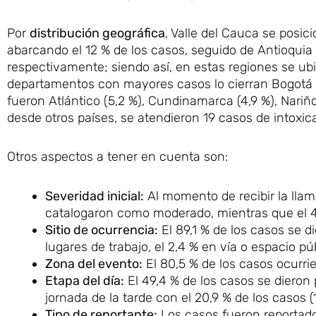
Por
distribución geográfica
, Valle del Cauca se pos
abarcando el 12 % de los casos, seguido de Antioquia 
respectivamente; siendo así, en estas regiones se ubic
departamentos con mayores casos lo cierran Bogotá D.
fueron Atlántico (5,2 %), Cundinamarca (4,9 %), Nariño
desde otros países, se atendieron 19 casos de intoxic
Otros aspectos a tener en cuenta son:
Severidad inicial:
Al momento de recibir la llam
catalogaron como moderado, mientras que el 41
Sitio de ocurrencia:
El 89,1 % de los casos se di
lugares de trabajo, el 2,4 % en vía o espacio pú
Zona del evento:
El 80,5 % de los casos ocurrie
Etapa del día:
El 49,4 % de los casos se dieron 
jornada de la tarde con el 20,9 % de los casos 
Tipo de reportante:
Los casos fueron reportad