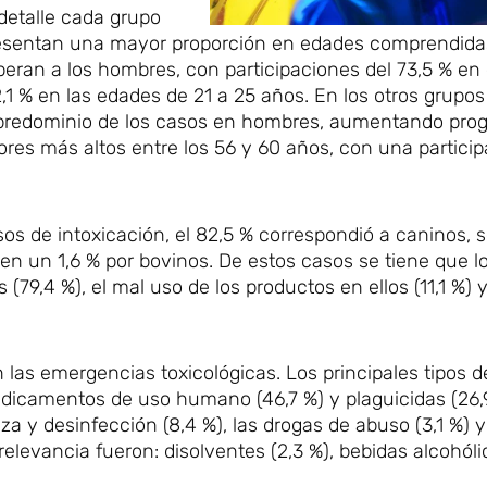
detalle cada grupo
resentan una mayor proporción en edades comprendidas 
peran a los hombres, con participaciones del 73,5 % en 
52,1 % en las edades de 21 a 25 años. En los otros grupos
n predominio de los casos en hombres, aumentando pro
res más altos entre los 56 y 60 años, con una particip
sos de intoxicación, el 82,5 % correspondió a caninos, 
 y en un 1,6 % por bovinos. De estos casos se tiene que 
(79,4 %), el mal uso de los productos en ellos (11,1 %) 
 las emergencias toxicológicas. Los principales tipos 
edicamentos de uso humano (46,7 %) y plaguicidas (26,9
a y desinfección (8,4 %), las drogas de abuso (3,1 %) y
levancia fueron: disolventes (2,3 %), bebidas alcohólic