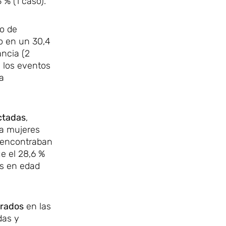
 % (1 caso).
o de
do en un 30,4
ancia (2
e los eventos
la
ctadas
,
 a mujeres
e encontraban
e el 28,6 %
es en edad
crados
en las
das y