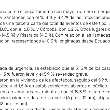
iciona como el departamento con mayor número emerge
y Santander, con el 10,8 % y 8,4 % de las intoxicacione
a una tercera parte del total de eventos de este tipo. E
C., con el 6,8 %, y Córdoba, con 6,2 %. Otros lugares d
 (4,5 %) y Risaralda (4,3 %). Con relación a las llamadas
ación, representando el 0,3 %, originadas desde Ecuado
ada de urgencia, se estableció que el 51,5 % de los cas
,3 % fueron leve y el 5,9 % severidad grave.
eron en la vivienda de los afectados, seguido del 5,9 % 
blico y el 1,6 % en establecimientos abiertos al público.
ron en zona urbana, mientras que el 19,5 % restante en
principalmente durante la noche (6 pm – 12 am), al igua
(12 pm – 6 pm).
os en su mayoría desde unidades de atención médica 