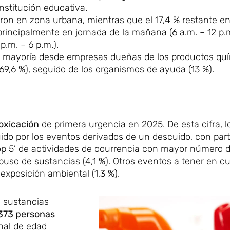
institución educativa.
ron en zona urbana, mientras que el 17,4 % restante en
principalmente en jornada de la mañana (6 a.m. – 12 p.m
p.m. – 6 p.m.).
 mayoría desde empresas dueñas de los productos qu
(69,6 %), seguido de los organismos de ayuda (13 %).
oxicación
de primera urgencia en 2025. De esta cifra, l
uido por los eventos derivados de un descuido, con part
‘top 5’ de actividades de ocurrencia con mayor número 
abuso de sustancias (4,1 %). Otros eventos a tener en c
 exposición ambiental (1,3 %).
n sustancias
373 personas
onal de edad