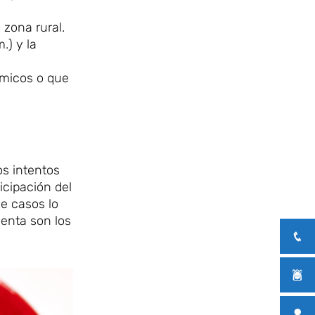
 zona rural.
.) y la
ímicos o que
os intentos
icipación del
de casos lo
uenta son los