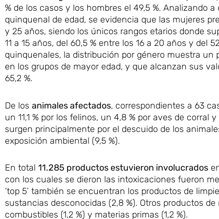
% de los casos y los hombres el 49,5 %. Analizando a 
quinquenal de edad, se evidencia que las mujeres p
y 25 años, siendo los únicos rangos etarios donde su
11 a 15 años, del 60,5 % entre los 16 a 20 años y del 
quinquenales, la distribución por género muestra u
en los grupos de mayor edad, y que alcanzan sus valo
65,2 %.
De los
animales afectados
, correspondientes a 63 ca
un 11,1 % por los felinos, un 4,8 % por aves de corral
surgen principalmente por el descuido de los animales 
exposición ambiental (9,5 %).
En total
11.285 productos estuvieron involucrados
en
con los cuales se dieron las intoxicaciones fueron m
‘top 5’ también se encuentran los productos de limpiez
sustancias desconocidas (2,8 %). Otros productos de re
combustibles (1,2 %) y materias primas (1,2 %).