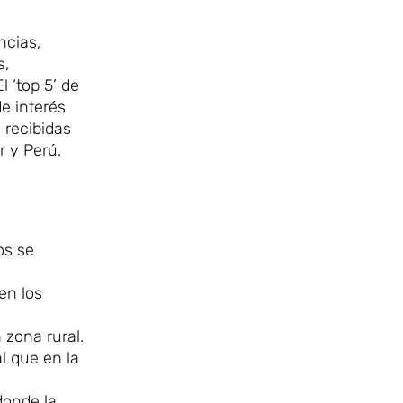
ncias,
s,
l ‘top 5’ de
e interés
 recibidas
r y Perú.
os se
en los
 zona rural.
l que en la
donde la