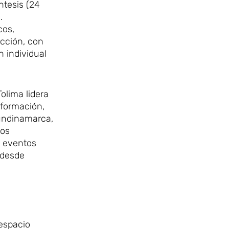
ntesis (24
.
cos,
ección, con
 individual
olima lidera
nformación,
Cundinamarca,
los
2 eventos
 desde
 espacio