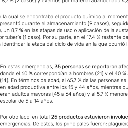
 8,7 % (2 casos) y eventos por material abandonado 4,3
 la cual se encontraba el producto químico al moment
se presentó durante el almacenamiento (9 casos), segui
, un 8,7 % en las etapas de uso o aplicación de la sust
 tubería (1 caso). Por su parte, en el 17,4 % restante d
dentificar la etapa del ciclo de vida en la que ocurrió 
En estas emergencias,
35 personas se reportaron afe
donde el 60 % correspondían a hombres (21) y el 40 %
(14). En términos de edad, el 65,7 % de las personas s
en edad productiva entre los 15 y 44 años, mientras qu
eran adultos mayores (45 a 64 años) y el 5,7 % menor
escolar de 5 a 14 años.
Por otro lado, en total
25 productos estuvieron involu
emergencias. De estos, los principales fueron: plaguici