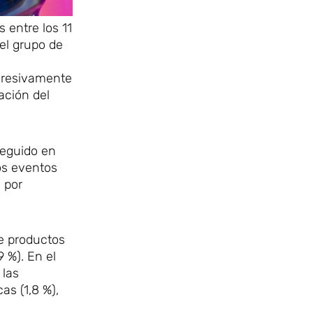
entre los 11
el grupo de
gresivamente
ación del
seguido en
los eventos
y por
de productos
 %). En el
 las
as (1,8 %),