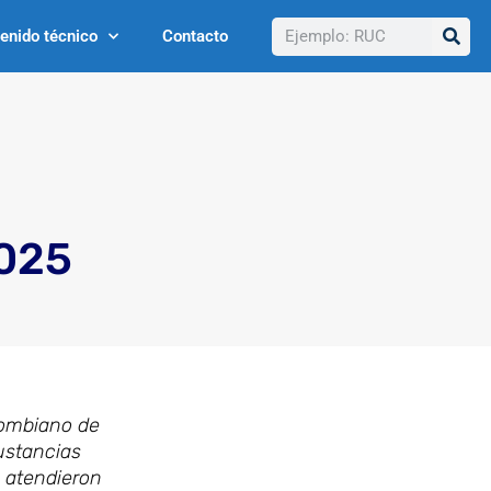
Buscar
enido técnico
Contacto
025
lombiano de
ustancias
e atendieron