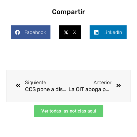
Compartir
Facebook
X
LinkedIn
Ant
Siguie
Siguiente
Anterior
CCS pone a disposición Guías técnicas para el control operacional del riesgo
La OIT aboga por proteger mejor a los trabajadores a domicilio
Ver todas las noticias aquí