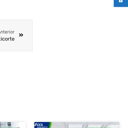
Siguiente
nterior
xicorte