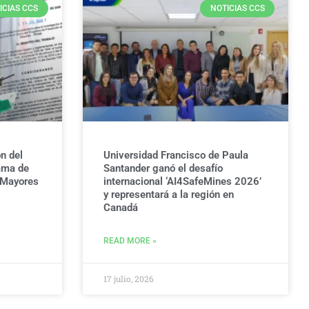
ICIAS CCS
NOTICIAS CCS
n del
Universidad Francisco de Paula
ama de
Santander ganó el desafío
 Mayores
internacional ‘AI4SafeMines 2026’
y representará a la región en
Canadá
READ MORE »
17 julio, 2026