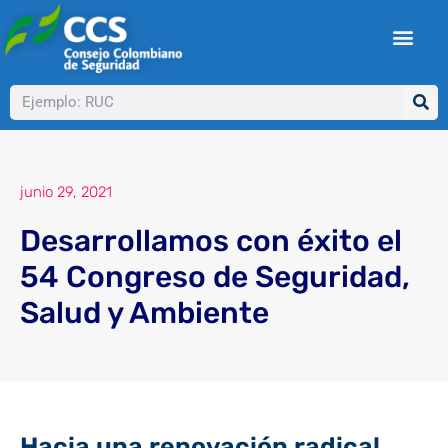
Ir
al
contenido
Buscar
junio 29, 2021
Desarrollamos con éxito el
54 Congreso de Seguridad,
Salud y Ambiente
Hacia una renovación radical…