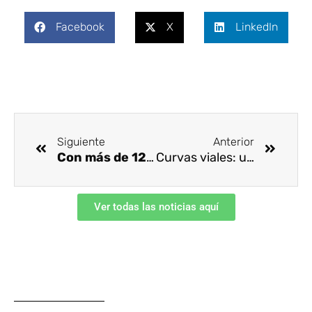
Facebook
X
LinkedIn
Ant
Siguie
Siguiente
Anterior
Con más de 120 asistentes culminó el Primer Congreso Regional de SST en Nariño
Curvas viales: uno de los principales retos al volante
Ver todas las noticias aquí