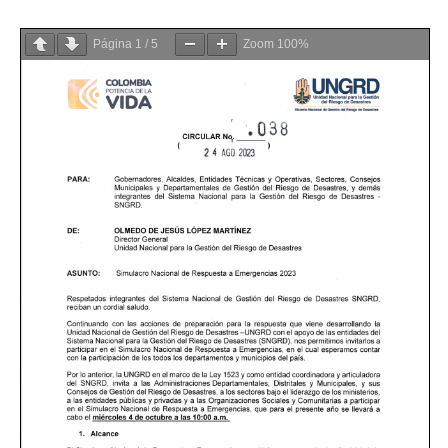
Página
1
/
5
Zoom
100%