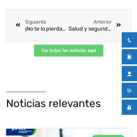
Ant
Siguie
Siguiente
Anterior
¡No te lo pierdas! Sé parte del #PremioPeriodismoCCS 2022
Salud y seguridad en la industria de la aviación
Ver todas las noticias aquí
Noticias relevantes