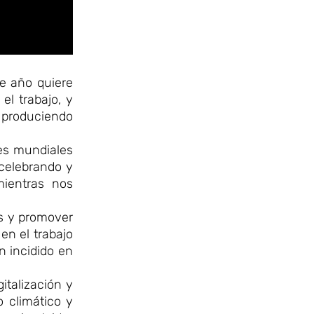
te año quiere
el trabajo, y
n produciendo
des mundiales
 celebrando y
ientras nos
as y promover
en el trabajo
n incidido en
italización y
o climático y