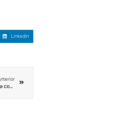
LinkedIn
Siguiente
nterior
La motocicleta no está habilitada para ser usada como vehículo de transporte público