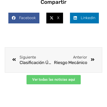
Compartir
Facebook
X
LinkedIn
Ant
Siguie
Siguiente
Anterior
Clasificación Única de Ocupaciones para Colombia, CUOC, a tono con las necesidades del mercado laboral
Riesgo Mecánico
Ver todas las noticias aquí