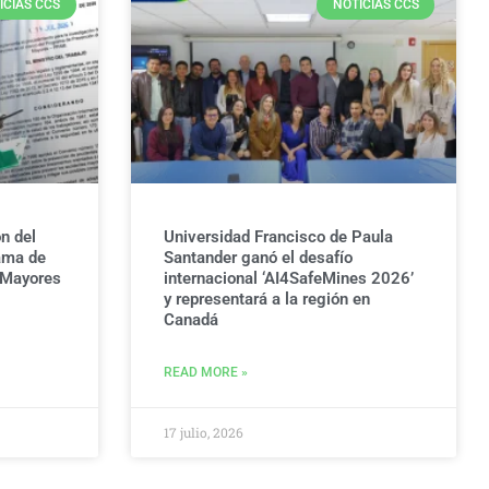
ICIAS CCS
NOTICIAS CCS
n del
Universidad Francisco de Paula
ama de
Santander ganó el desafío
 Mayores
internacional ‘AI4SafeMines 2026’
y representará a la región en
Canadá
READ MORE »
17 julio, 2026