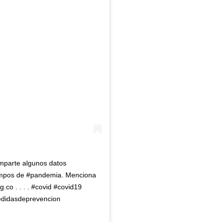
mparte algunos datos
iempos de #pandemia. Menciona
co . . . . #covid #covid19
edidasdeprevencion