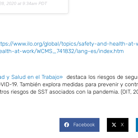
28, 2020 at 9:34am PDT
ttps://www.ilo.org/global/topics/safety-and-health-at
health-at-work/WCMS_741832/lang–es/index.htm
ad y Salud en el Trabajo»
destaca los riesgos de segu
VID-19. También explora medidas para prevenir y contro
tros riesgos de SST asociados con la pandemia. (OIT, 2
Facebook
X