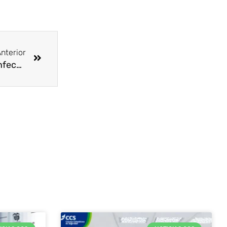
Siguiente
nterior
¿Conocemos la diferencia entre limpieza y desinfección?