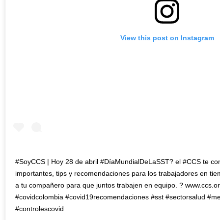
View this post on Instagram
#SoyCCS | Hoy 28 de abril #DíaMundialDeLaSST? el #CCS te co
importantes, tips y recomendaciones para los trabajadores en t
a tu compañero para que juntos trabajen en equipo. ? www.ccs.org.
#covidcolombia #covid19recomendaciones #sst #sectorsalud #m
#controlescovid