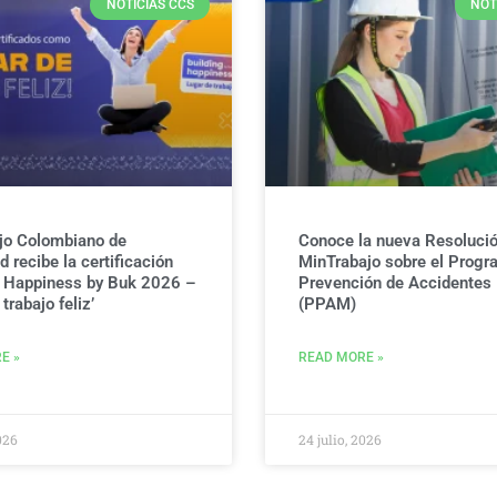
NOTICIAS CCS
NOT
jo Colombiano de
Conoce la nueva Resolució
 recibe la certificación
MinTrabajo sobre el Progr
g Happiness by Buk 2026 –
Prevención de Accidentes
trabajo feliz’
(PPAM)
E »
READ MORE »
026
24 julio, 2026