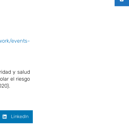
-work/events-
ridad y salud
lar el riesgo
020).
LinkedIn