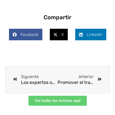
Compartir
Facebook
X
LinkedIn
Ant
Siguie
Siguiente
Anterior
Los expertos opinan… Manuel Rodríguez – ODS
Promover el trabajo decente en la industria química: iniciativas innovadoras
Ver todas las noticias aquí