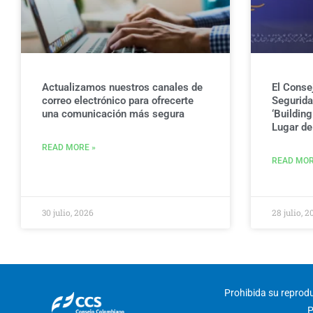
Actualizamos nuestros canales de
El Conse
correo electrónico para ofrecerte
Seguridad
una comunicación más segura
‘Buildin
Lugar de 
READ MORE »
READ MOR
30 julio, 2026
28 julio, 2
Prohibida su reproduc
P