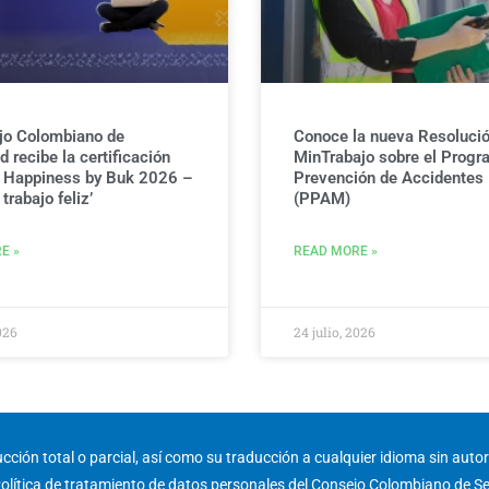
jo Colombiano de
Conoce la nueva Resolució
 recibe la certificación
MinTrabajo sobre el Progr
g Happiness by Buk 2026 –
Prevención de Accidentes
trabajo feliz’
(PPAM)
E »
READ MORE »
026
24 julio, 2026
ción total o parcial, así como su traducción a cualquier idioma sin autori
olítica de tratamiento de datos personales del Consejo Colombiano de S