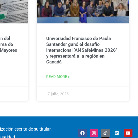
n del
Universidad Francisco de Paula
ama de
Santander ganó el desafío
 Mayores
internacional ‘AI4SafeMines 2026’
y representará a la región en
Canadá
READ MORE »
17 julio, 2026
zación escrita de su titular.
F
I
T
X
L
Y
a
n
i
-
i
o
eguridad