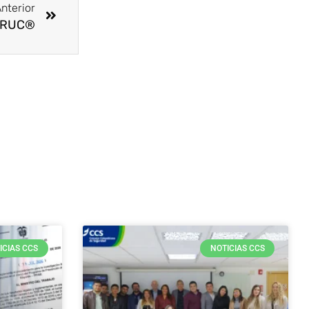
nterior
s RUC®
ICIAS CCS
NOTICIAS CCS