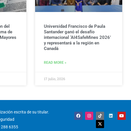
n del
Universidad Francisco de Paula
ama de
Santander ganó el desafío
 Mayores
internacional ‘AI4SafeMines 2026’
y representará a la región en
Canadá
READ MORE »
17 julio, 2026
zación escrita de su titular.
F
I
T
X
L
Y
a
n
i
-
i
o
eguridad
c
s
k
t
n
u
e
t
t
w
k
t
) 288 6355
b
a
o
i
e
u