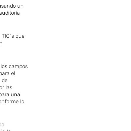
 usando un
auditoría
s TIC´s que
an
e los campos
para el
s de
or las
 para una
onforme lo
do