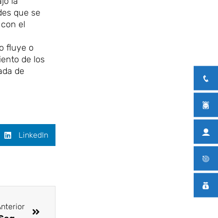
jo la
ades que se
 con el
o fluye o
ento de los
mada de
LinkedIn
Siguiente
nterior