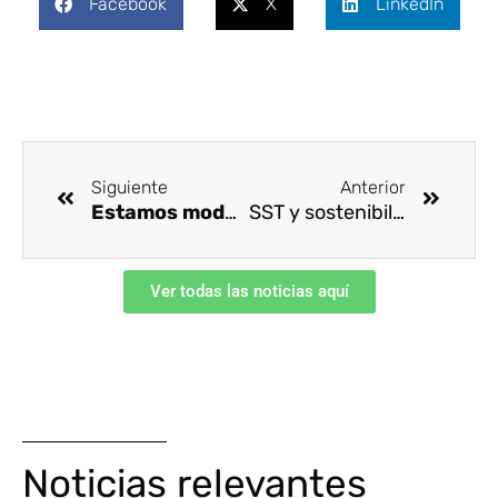
Facebook
X
LinkedIn
Ant
Siguie
Siguiente
Anterior
Estamos modo presencial en las auditorías RUC®
SST y sostenibilidad, sinergia que impulsa un crecimiento más equitativo, justo y resiliente
Ver todas las noticias aquí
Noticias relevantes