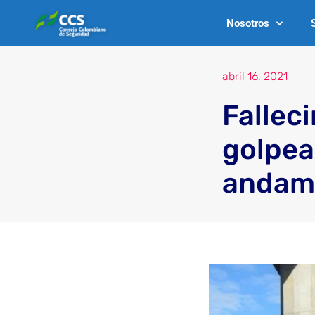
Ir
Nosotros
al
contenido
abril 16, 2021
Fallec
golpea
andam