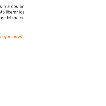
os marcos en
tó liberar los
das del marco
re que cayó