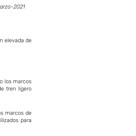
arzo-2021
ón elevada de
do los marcos
e tren ligero
dos marcos de
lizados para