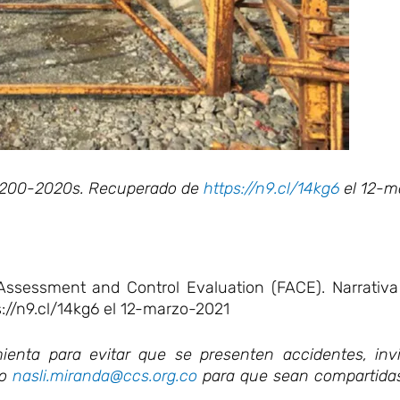
71-200-2020s. Recuperado de
https://n9.cl/14kg6
el 12-m
Assessment and Control Evaluation (FACE). Narrativa 
://n9.cl/14kg6 el 12-marzo-2021
ienta para evitar que se presenten accidentes, inv
eo
nasli.miranda@ccs.org.co
para que sean compartidas