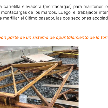
a carretilla elevadora (montacargas) para mantener l
el montacargas de los marcos. Luego, el trabajador inten
martillar el último pasador, las dos secciones acopla
ban parte de un sistema de apuntalamiento de la tor