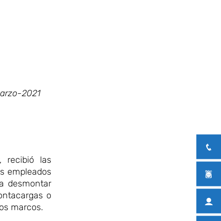
arzo-2021
 recibió las
ros empleados
ra desmontar
montacargas o
los marcos.