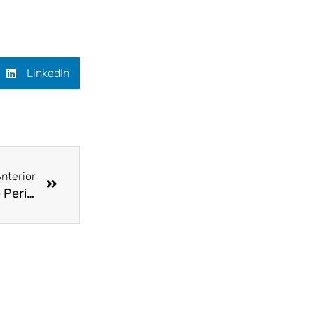
LinkedIn
Siguiente
nterior
Estos son los ganadores del Premio Nacional de Periodismo ‘Armando Devia Moncaleano’ a la gestión de riesgos