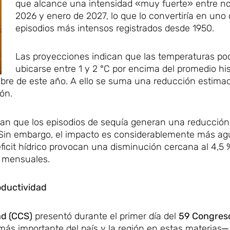
que alcance una intensidad «muy fuerte» entre n
2026 y enero de 2027, lo que lo convertiría en uno 
episodios más intensos registrados desde 1950.
Las proyecciones indican que las temperaturas po
ubicarse entre 1 y 2 °C por encima del promedio his
mbre de este año. A ello se suma una reducción estimad
ión.
an que los episodios de sequía generan una reducció
l. Sin embargo, el impacto es considerablemente más ag
ficit hídrico provocan una disminución cercana al 4,5 
s mensuales.
roductividad
d (CCS)
presentó durante el primer día del
59 Congres
ás importante del país y la región en estas materias─