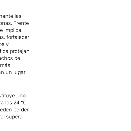
mente las
onas. Frente
e implica
s, fortalecer
os y
tica protejan
rechos de
s más
an un lugar
stituye uno
a los 24 °C
ueden perder
ral supera