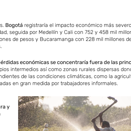
es.
Bogotá
registraría el impacto económico más sever
ad, seguida por Medellín y Cali con 752 y 458 mil mill
llones de pesos y Bucaramanga con 228 mil millones d
.
pérdidas económicas se concentraría fuera de las princ
pios intermedios así como zonas rurales dispersas don
entes de las condiciones climáticas, como la agricult
lladas en gran medida por trabajadores informales.
ura y
a