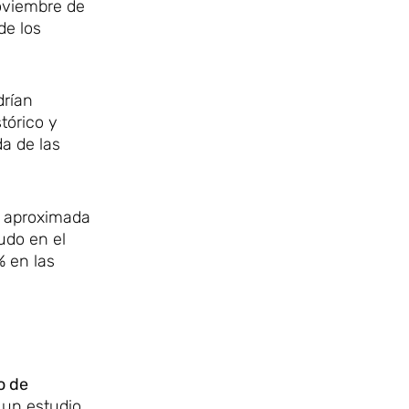
oviembre de
de los
drían
tórico y
a de las
n aproximada
udo en el
% en las
o de
 un estudio