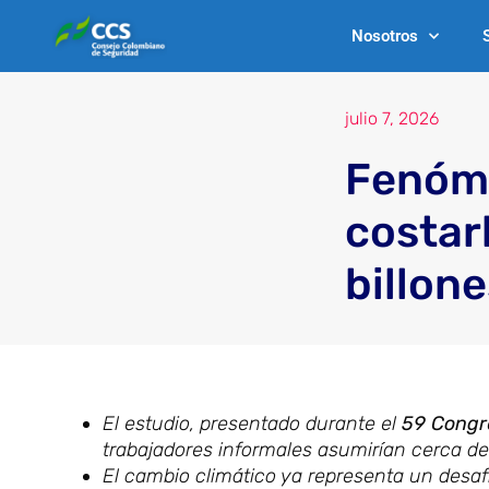
Ir
Nosotros
al
contenido
julio 7, 2026
Fenóme
costar
billon
El estudio, presentado durante el
59 Congr
trabajadores informales asumirían cerca d
El cambio climático ya representa un desafí