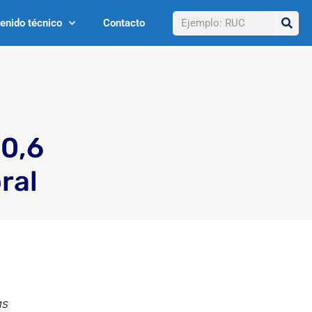
Buscar
enido técnico
Contacto
10,6
ral
as