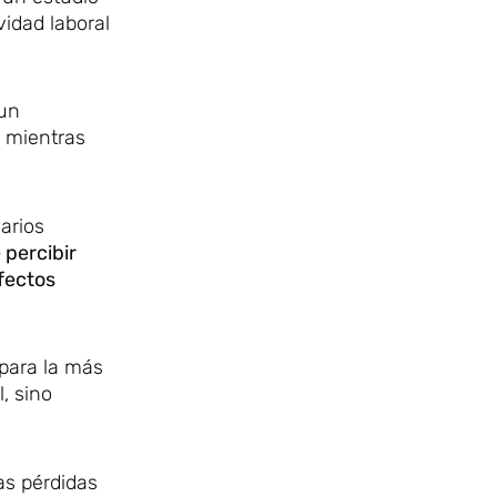
vidad laboral
 un
, mientras
arios
 percibir
fectos
 para la más
, sino
as pérdidas