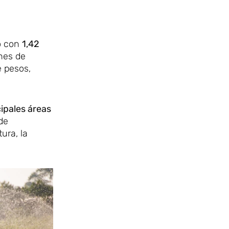
o con
1,42
ones de
e pesos,
ipales áreas
de
ura, la