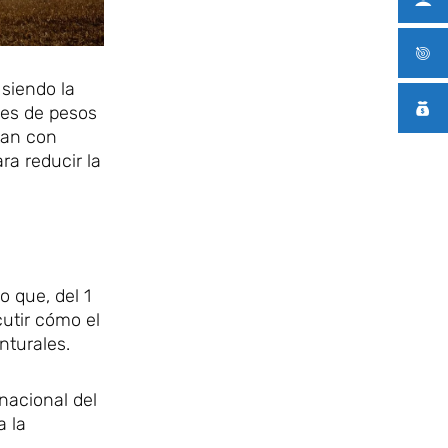
 siendo la
nes de pesos
tan con
a reducir la
o que, del 1
cutir cómo el
nturales.
rnacional del
a la