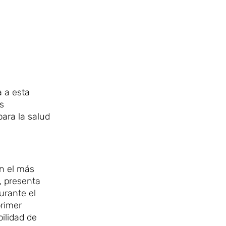
a a esta
s
ara la salud
n el más
, presenta
urante el
rimer
bilidad de