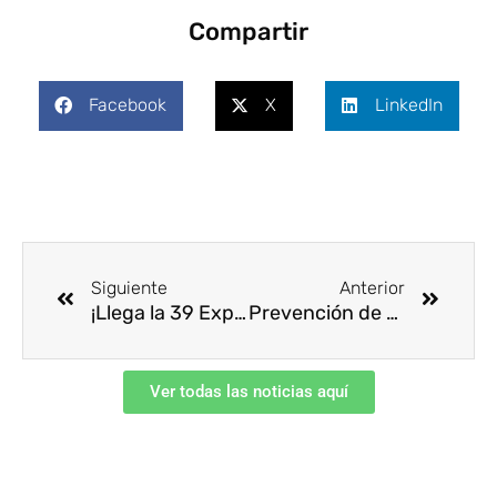
Compartir
Facebook
X
LinkedIn
Ant
Siguie
Siguiente
Anterior
¡Llega la 39 Expo CCS! La vitrina de la seguridad integral abre sus puertas sin costo
Prevención de riesgos en la recolección de residuos urbanos
Ver todas las noticias aquí