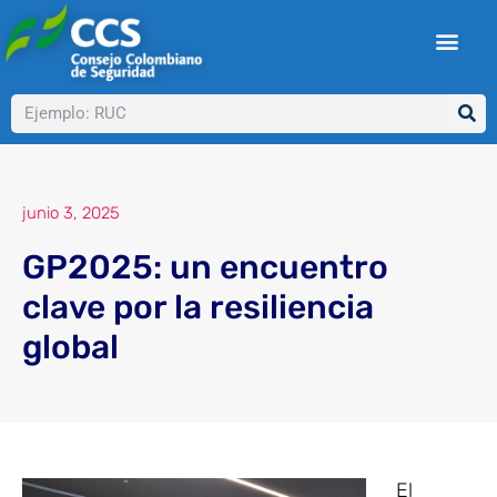
Ir
al
contenido
Buscar
junio 3, 2025
GP2025: un encuentro
clave por la resiliencia
global
El