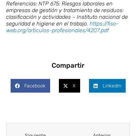
Referencias
:
NTP 675: Riesgos laborales en
empresas de gestión y tratamiento de residuos:
clasificación y actividades – Instituto nacional de
seguridad e higiene en el trabajo.
https://fiso-
web.org/articulos-profesionales/4207.pdf
Compartir
Facebook
X
LinkedIn
Ant
Siguie
Siguiente
Anterior