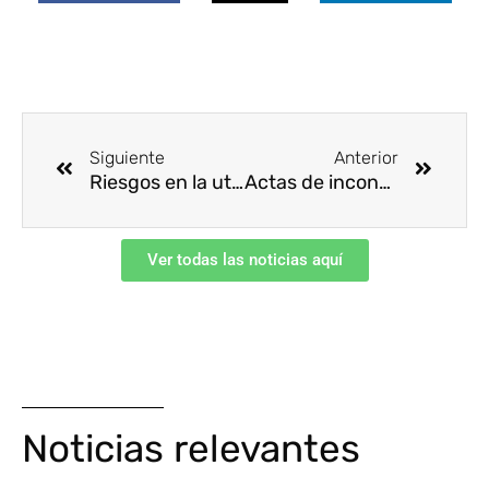
Ant
Siguie
Siguiente
Anterior
Riesgos en la utilización de equipos y herramientas portátiles, accionados por aire comprimido
Actas de inconsistencias
Ver todas las noticias aquí
Noticias relevantes