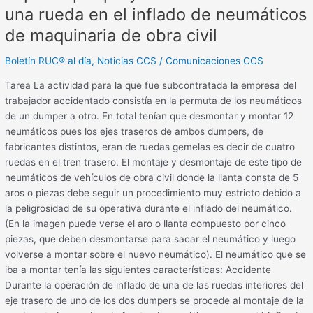
inflado
una rueda en el inflado de neumáticos
de
de maquinaria de obra civil
neumáticos
de
Boletín RUC® al día
,
Noticias CCS
/
Comunicaciones CCS
maquinaria
Tarea La actividad para la que fue subcontratada la empresa del
de
trabajador accidentado consistía en la permuta de los neumáticos
obra
de un dumper a otro. En total tenían que desmontar y montar 12
civil
neumáticos pues los ejes traseros de ambos dumpers, de
fabricantes distintos, eran de ruedas gemelas es decir de cuatro
ruedas en el tren trasero. El montaje y desmontaje de este tipo de
neumáticos de vehículos de obra civil donde la llanta consta de 5
aros o piezas debe seguir un procedimiento muy estricto debido a
la peligrosidad de su operativa durante el inflado del neumático.
(En la imagen puede verse el aro o llanta compuesto por cinco
piezas, que deben desmontarse para sacar el neumático y luego
volverse a montar sobre el nuevo neumático). El neumático que se
iba a montar tenía las siguientes características: Accidente
Durante la operación de inflado de una de las ruedas interiores del
eje trasero de uno de los dos dumpers se procede al montaje de la