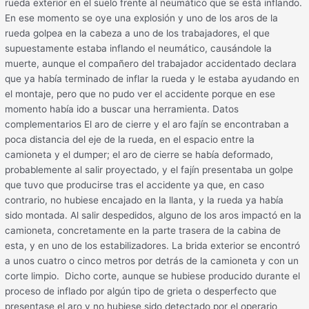
rueda exterior en el suelo frente al neumático que se está inflando.
En ese momento se oye una explosión y uno de los aros de la
rueda golpea en la cabeza a uno de los trabajadores, el que
supuestamente estaba inflando el neumático, causándole la
muerte, aunque el compañero del trabajador accidentado declara
que ya había terminado de inflar la rueda y le estaba ayudando en
el montaje, pero que no pudo ver el accidente porque en ese
momento había ido a buscar una herramienta. Datos
complementarios El aro de cierre y el aro fajín se encontraban a
poca distancia del eje de la rueda, en el espacio entre la
camioneta y el dumper; el aro de cierre se había deformado,
probablemente al salir proyectado, y el fajín presentaba un golpe
que tuvo que producirse tras el accidente ya que, en caso
contrario, no hubiese encajado en la llanta, y la rueda ya había
sido montada. Al salir despedidos, alguno de los aros impactó en la
camioneta, concretamente en la parte trasera de la cabina de
esta, y en uno de los estabilizadores. La brida exterior se encontró
a unos cuatro o cinco metros por detrás de la camioneta y con un
corte limpio. Dicho corte, aunque se hubiese producido durante el
proceso de inflado por algún tipo de grieta o desperfecto que
presentase el aro y no hubiese sido detectado por el operario