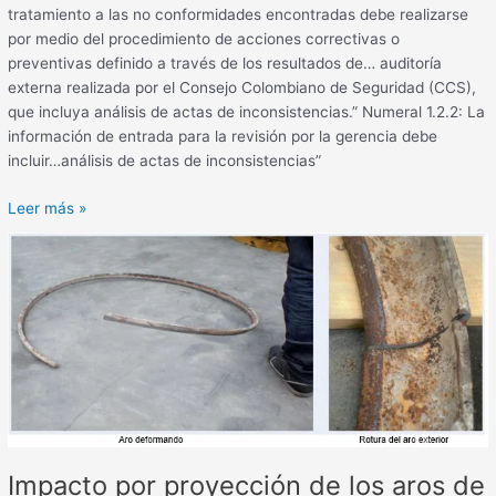
tratamiento a las no conformidades encontradas debe realizarse
por medio del procedimiento de acciones correctivas o
preventivas definido a través de los resultados de… auditoría
externa realizada por el Consejo Colombiano de Seguridad (CCS),
que incluya análisis de actas de inconsistencias.” Numeral 1.2.2: La
información de entrada para la revisión por la gerencia debe
incluir…análisis de actas de inconsistencias”
Leer más »
Impacto
por
proyección
de
los
aros
de
una
rueda
en
Impacto por proyección de los aros de
el