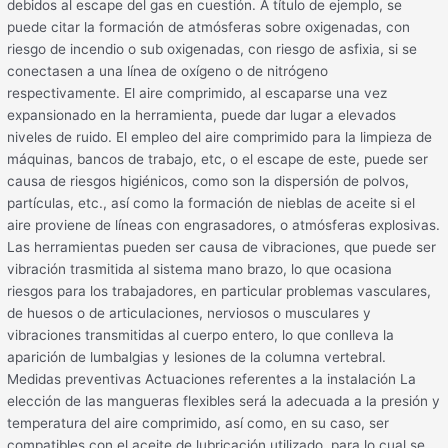
debidos al escape del gas en cuestión. A título de ejemplo, se
puede citar la formación de atmósferas sobre oxigenadas, con
riesgo de incendio o sub oxigenadas, con riesgo de asfixia, si se
conectasen a una línea de oxígeno o de nitrógeno
respectivamente. El aire comprimido, al escaparse una vez
expansionado en la herramienta, puede dar lugar a elevados
niveles de ruido. El empleo del aire comprimido para la limpieza de
máquinas, bancos de trabajo, etc, o el escape de este, puede ser
causa de riesgos higiénicos, como son la dispersión de polvos,
partículas, etc., así como la formación de nieblas de aceite si el
aire proviene de líneas con engrasadores, o atmósferas explosivas.
Las herramientas pueden ser causa de vibraciones, que puede ser
vibración trasmitida al sistema mano brazo, lo que ocasiona
riesgos para los trabajadores, en particular problemas vasculares,
de huesos o de articulaciones, nerviosos o musculares y
vibraciones transmitidas al cuerpo entero, lo que conlleva la
aparición de lumbalgias y lesiones de la columna vertebral.
Medidas preventivas Actuaciones referentes a la instalación La
elección de las mangueras flexibles será la adecuada a la presión y
temperatura del aire comprimido, así como, en su caso, ser
compatibles con el aceite de lubricación utilizado, para lo cual se