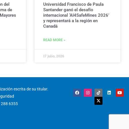
n del
Universidad Francisco de Paula
ama de
Santander ganó el desafío
 Mayores
internacional ‘AI4SafeMines 2026’
y representará a la región en
Canadá
READ MORE »
17 julio, 2026
zación escrita de su titular.
F
I
T
X
L
Y
a
n
i
-
i
o
eguridad
c
s
k
t
n
u
e
t
t
w
k
t
) 288 6355
b
a
o
i
e
u
o
g
k
t
d
b
o
r
t
i
e
k
a
e
n
m
r