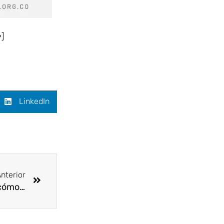
]
LinkedIn
Siguiente
nterior
Declaración para los profesionales de la salud: cómo se regulan las vacunas contra la COVID-19 para garantizar que son seguras y eficaces