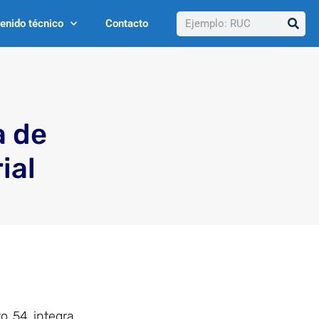
Buscar
enido técnico
Contacto
a de
ial
o 54 integra