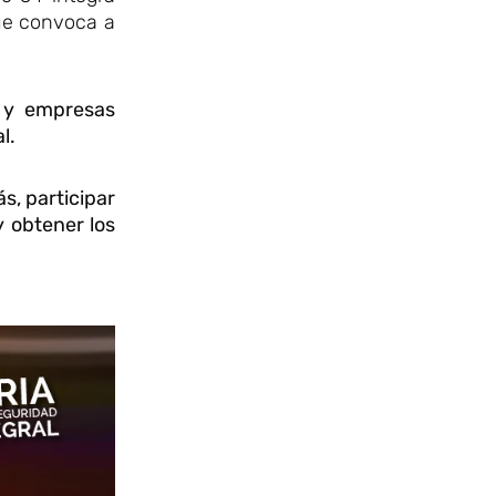
que convoca a
s y empresas
l.
s, participar
y obtener los