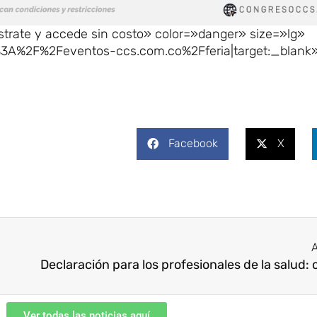
strate y accede sin costo» color=»danger» size=»lg»
s%3A%2F%2Feventos-ccs.com.co%2Fferia|target:_blank»
Facebook
X
A
Ver todas las noticias aquí