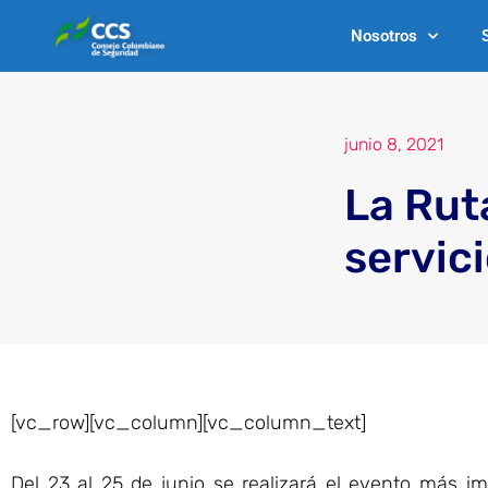
Ir
Nosotros
al
contenido
junio 8, 2021
La Rut
servic
[vc_row][vc_column][vc_column_text]
Del 23 al 25 de junio se realizará el evento más 