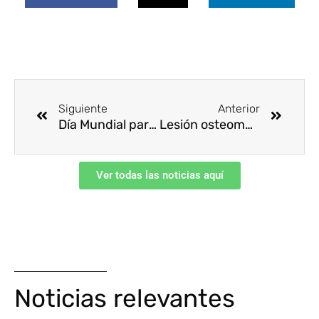
Ant
Siguie
Siguiente
Anterior
Día Mundial para la Prevención del Suicidio – 10 de septiembre
Lesión osteomuscular por manipulación de cargas
Ver todas las noticias aquí
Noticias relevantes