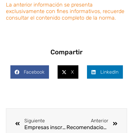
La anterior información se presenta
exclusivamente con fines informativos, recuerde
consultar el contenido completo de la norma.
Compartir
Facebook
X
LinkedIn
Ant
Siguie
Siguiente
Anterior
Empresas inscritas al RUC® en mayo 2025
Recomendaciones clave para evitar caer en fraudes telefónicos