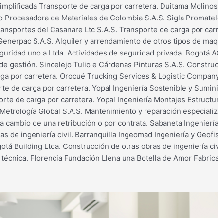
Simplificada Transporte de carga por carretera. Duitama Moli
o Procesadora de Materiales de Colombia S.A.S. Sigla Promatelc
Transportes del Casanare Ltc S.A.S. Transporte de carga por car
enerpac S.A.S. Alquiler y arrendamiento de otros tipos de maqu
eguridad uno a Ltda. Actividades de seguridad privada. Bogotá A
e gestión. Sincelejo Tulio e Cárdenas Pinturas S.A.S. Construcc
rga por carretera. Orocué Trucking Services & Logistic Company
 de carga por carretera. Yopal Ingeniería Sostenible y Sumini
sporte de carga por carretera. Yopal Ingeniería Montajes Estruc
 Metrología Global S.A.S. Mantenimiento y reparación especiali
 cambio de una retribución o por contrata. Sabaneta Ingeniería
as de ingeniería civil. Barranquilla Ingeomad Ingeniería y Geofis
otá Building Ltda. Construcción de otras obras de ingeniería civ
 técnica. Florencia Fundación Llena una Botella de Amor Fabrica