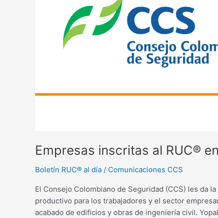
mayo
2025
Empresas inscritas al RUC® e
Boletín RUC® al día
/
Comunicaciones CCS
El Consejo Colombiano de Seguridad (CCS) les da la b
productivo para los trabajadores y el sector empres
acabado de edificios y obras de ingeniería civil. Yop