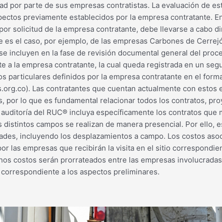
dad por parte de sus empresas contratistas. La evaluación de e
spectos previamente establecidos por la empresa contratante. E
 por solicitud de la empresa contratante, debe llevarse a cabo d
Este es el caso, por ejemplo, de las empresas Carbones de Cerr
se incluyen en la fase de revisión documental general del proc
te a la empresa contratante, la cual queda registrada en un seg
 particulares definidos por la empresa contratante en el forma
rg.co). Las contratantes que cuentan actualmente con estos e
 por lo que es fundamental relacionar todos los contratos, proy
auditoría del RUC® incluya específicamente los contratos que 
 distintos campos se realizan de manera presencial. Por ello, 
idades, incluyendo los desplazamientos a campo. Los costos asoci
r las empresas que recibirán la visita en el sitio correspondie
hos costos serán prorrateados entre las empresas involucradas.
, correspondiente a los aspectos preliminares.