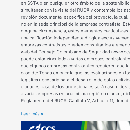
en SSTA o en cualquier otro ámbito de la sostenibili
simultánea con la visita del RUC® y contempla los a
revisión documental específica del proyecto, la cual,
no en la sede principal de la empresa contratista. 
ninguna circunstancia, estos elementos particulares 
una calificación independiente dirigida exclusivamen
empresas contratistas pueden consultar los elementos
web del Consejo Colombiano de Seguridad (www.ccs.o
puede estar vinculada a varias empresas contratantes,
que algunas empresas contratantes requieren que la 
caso de: Tenga en cuenta que las evaluaciones en los
logística necesaria para el desarrollo de estas activ
ciudades base de los profesionales serán asumidos po
a varias empresas en una misma región o ciudad, dic
Reglamento del RUC®, Capítulo V, Artículo 11, ítem d
Leer más »
Accidente