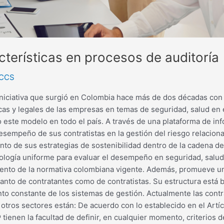
terísticas en procesos de auditoría
 CCS
niciativa que surgió en Colombia hace más de dos décadas con 
icas y legales de las empresas en temas de seguridad, salud en e
o este modelo en todo el país. A través de una plataforma de i
sempeño de sus contratistas en la gestión del riesgo relaciona
to de sus estrategias de sostenibilidad dentro de la cadena de
gía uniforme para evaluar el desempeño en seguridad, salud en
miento de la normativa colombiana vigente. Además, promueve u
tanto de contratantes como de contratistas. Su estructura está ba
iento constante de los sistemas de gestión. Actualmente las con
otros sectores están: De acuerdo con lo establecido en el Art
nen la facultad de definir, en cualquier momento, criterios d