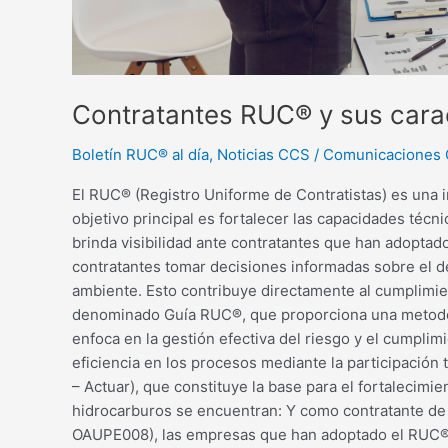
Contratantes RUC® y sus carac
Boletín RUC® al día
,
Noticias CCS
/
Comunicaciones
El RUC® (Registro Uniforme de Contratistas) es una i
objetivo principal es fortalecer las capacidades técn
brinda visibilidad ante contratantes que han adoptad
contratantes tomar decisiones informadas sobre el de
ambiente. Esto contribuye directamente al cumplimien
denominado Guía RUC®, que proporciona una metodolo
enfoca en la gestión efectiva del riesgo y el cumpli
eficiencia en los procesos mediante la participación 
– Actuar), que constituye la base para el fortalecim
hidrocarburos se encuentran: Y como contratante de 
OAUPE008), las empresas que han adoptado el RUC® tie