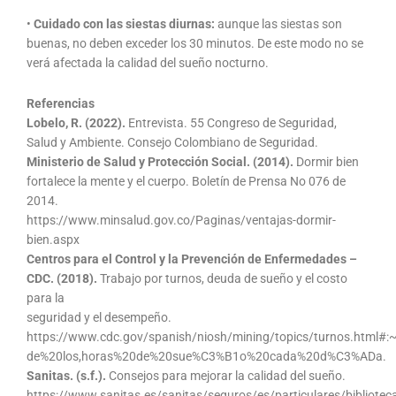
•
Cuidado con las siestas diurnas:
aunque las siestas son
buenas, no deben exceder los 30 minutos. De este modo no se
verá afectada la calidad del sueño nocturno.
Referencias
Lobelo, R. (2022).
Entrevista. 55 Congreso de Seguridad,
Salud y Ambiente. Consejo Colombiano de Seguridad.
Ministerio de Salud y Protección Social. (2014).
Dormir bien
fortalece la mente y el cuerpo. Boletín de Prensa No 076 de
2014.
https://www.minsalud.gov.co/Paginas/ventajas-dormir-
bien.aspx
Centros para el Control y la Prevención de Enfermedades –
CDC. (2018).
Trabajo por turnos, deuda de sueño y el costo
para la
seguridad y el desempeño.
https://www.cdc.gov/spanish/niosh/mining/topics/turnos.htm
de%20los,horas%20de%20sue%C3%B1o%20cada%20d%C3%ADa.
Sanitas. (s.f.).
Consejos para mejorar la calidad del sueño.
https://www.sanitas.es/sanitas/seguros/es/particulares/bibliotec