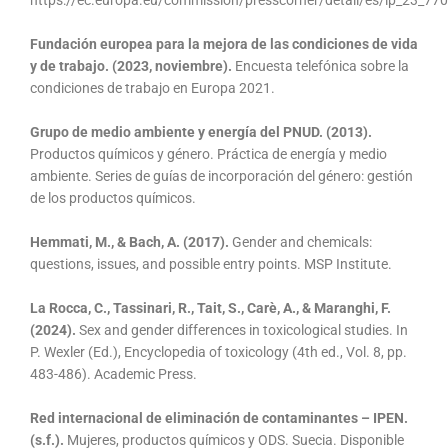
https://ec.europa.eu/commission/presscorner/detail/es/ip_23_770
Fundación europea para la mejora de las condiciones de vida
y de trabajo. (2023, noviembre).
Encuesta telefónica sobre la
condiciones de trabajo en Europa 2021.
Grupo de medio ambiente y energía del PNUD. (2013).
Productos químicos y género. Práctica de energía y medio
ambiente. Series de guías de incorporación del género: gestión
de los productos químicos.
Hemmati, M., & Bach, A. (2017).
Gender and chemicals:
questions, issues, and possible entry points. MSP Institute.
La Rocca, C., Tassinari, R., Tait, S., Carè, A., & Maranghi, F.
(2024).
Sex and gender differences in toxicological studies. In
P. Wexler (Ed.), Encyclopedia of toxicology (4th ed., Vol. 8, pp.
483-486). Academic Press.
Red internacional de eliminación de contaminantes – IPEN.
(s.f.).
Mujeres, productos químicos y ODS. Suecia. Disponible