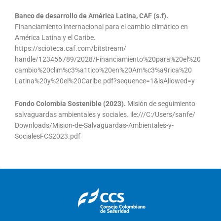
Banco de desarrollo de América Latina, CAF (s.f).
Financiamiento internacional para el cambio climático en
América Latina y el Caribe.
https://scioteca.caf.com/bitstream/
handle/123456789/2028/Financiamiento%20para%20el%20
cambio%20clim%c3%a1tico%20en%20Am%c3%a9rica%20
Latina%20y%20el%20Caribe.pdf?sequence=1&isAllowed=y
Fondo Colombia Sostenible (2023).
Misión de seguimiento
salvaguardas ambientales y sociales. ile:///C:/Users/sanfe/
Downloads/Mision-de-Salvaguardas-Ambientales-y-
SocialesFCS2023.pdf