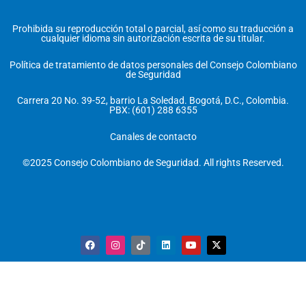
Prohibida su reproducción total o parcial, así como su traducción a
cualquier idioma sin autorización escrita de su titular.
Política de tratamiento de datos personales del Consejo Colombiano
de Seguridad
Carrera 20 No. 39-52, barrio La Soledad. Bogotá, D.C., Colombia.
PBX: (601) 288 6355
Canales de contacto
©2025 Consejo Colombiano de Seguridad. All rights Reserved.
F
I
T
L
Y
X
a
n
i
i
o
-
c
s
k
n
u
t
e
t
t
k
t
w
b
a
o
e
u
i
o
g
k
d
b
t
o
r
i
e
t