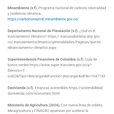
Minambiente (s.f).
Programa nacional de carbono neutralidad
y resiliencia climática.
https://carbononeutral.minambiente.gov.co/
Departamento Nacional de Planeación (s.f).
¿Qué es el
inanciamiento climático? https:// inanzasdelclima.dnp.gov.
co/ inanciamientoclimatico/generalidades/Paginas/que-es-
elinanciamiento-climatico.aspx
Superintendencia Financiera de Colombia (s.f).
Guía de
bonos verdes https://www.super inanciera.gov.co/p?
lServicio=T
ools2&lTipo=descargas&lFuncion=descargar&idFile=1047743
Davivienda (s.f).
Finanzas sostenibles https://sostenibilidad.
davivienda.com/economico.html
Ministerio de Agricultura (2024).
Con nueva línea de crédito,
Minagricultura y FINAGRO apuestan por acelerar la