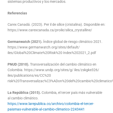
sistemas productivos y los mercados.
Referencias
Carex Canadá. (2023). Per il de sílice (cristalina). Disponible en:
https://www.carexcanada.ca/proile/silica_crystalline/
Germanwatch (2021).
Índice global de riesgo climático 2021.
https://www.germanwatch.org/sites/default/
iles/Global%20Climate%20Risk%20 Index%202021_2.pdf
PNUD (2010).
Transversalización del cambio climático en
Colombia. https://www.undp.org/sites/g/ iles/zskgke326/
iles/publications/es/CC%20
risk%20Transversalizac%C3%ADon%20del%20cambio%20climatic
La República (2015).
Colombia, el tercer país más vulnerable
al cambio climático.
https://www.larepublica.co/archivo/colombia-el-tercer-
paismas-vulnerable-al-cambio-climatico-2243441