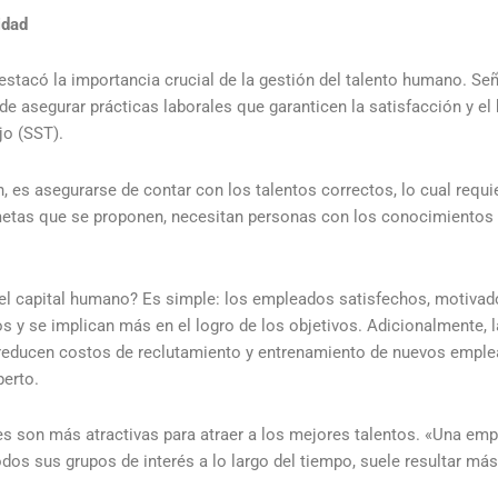
idad
destacó la importancia crucial de la gestión del talento humano. Se
e asegurar prácticas laborales que garanticen la satisfacción y el b
jo (SST).
es asegurarse de contar con los talentos correctos, lo cual requier
metas que se proponen, necesitan personas con los conocimientos 
del capital humano? Es simple: los empleados satisfechos, motivad
s y se implican más en el logro de los objetivos. Adicionalmente,
 reducen costos de reclutamiento y entrenamiento de nuevos emple
perto.
es son más atractivas para atraer a los mejores talentos. «Una em
odos sus grupos de interés a lo largo del tiempo, suele resultar más 