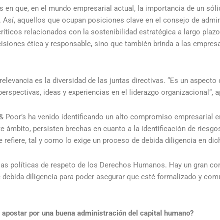
s en que, en el mundo empresarial actual, la importancia de un sól
n. Así, aquellos que ocupan posiciones clave en el consejo de admi
ticos relacionados con la sostenibilidad estratégica a largo plaz
isiones ética y responsable, sino que también brinda a las empres
elevancia es la diversidad de las juntas directivas. “Es un aspect
erspectivas, ideas y experiencias en el liderazgo organizacional”, a
 & Poor’s ha venido identificando un alto compromiso empresarial en
e ámbito, persisten brechas en cuanto a la identificación de riesg
refiere, tal y como lo exige un proceso de debida diligencia en di
las políticas de respeto de los Derechos Humanos. Hay un gran co
e debida diligencia para poder asegurar que esté formalizado y com
a apostar por una buena administración del capital humano?