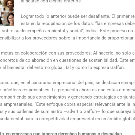
alinearse con dichos criterios”.
Lograr todo lo anterior puede ser desafiante. El primer re
está en la recopilación de los datos: “las empresas debe
 sobre su desempeño ambiental y social”, indica. Este proceso no so
sensibilizar a los proveedores sobre la importancia de proporciona
 metas en colaboración con sus proveedores. Al hacerlo, no solo 
oncretos de colaboración en cuestiones de sostenibilidad. Este enf
al bienestar del entorno global, tal y como lo expresa Gaffuri.
onoció que, en el panorama empresarial del país, se destacan ejemp
n prácticas responsables. La propuesta ahora es que estas empresa
compartiendo sus conocimientos y generando estrategias conjuntas 
os empresariales. “Este enfoque cobra especial relevancia ante la 
as y sus cadenas de suministro —advirtió Gaffuri— lo que subraya l
 fundamental para la competitividad empresarial en un ámbito global
ertir en empresas que ignoran derechos humanos o descuidan