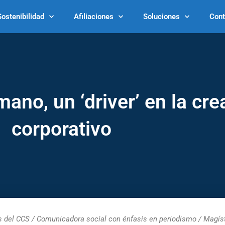
Sostenibilidad
Afiliaciones
Soluciones
Cont
mano, un ‘driver’ en la cre
corporativo
 del CCS / Comunicadora social con énfasis en periodismo / Magíst