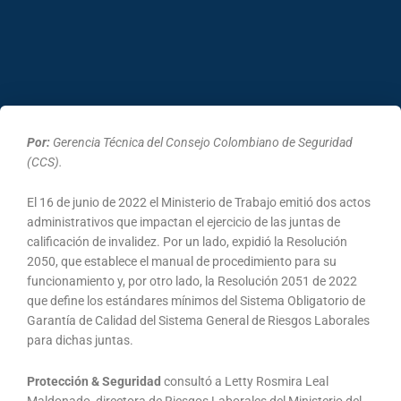
Por:
Gerencia Técnica del Consejo Colombiano de Seguridad
(CCS).
El 16 de junio de 2022 el Ministerio de Trabajo emitió dos actos
administrativos que impactan el ejercicio de las juntas de
calificación de invalidez. Por un lado, expidió la Resolución
2050, que establece el manual de procedimiento para su
funcionamiento y, por otro lado, la Resolución 2051 de 2022
que define los estándares mínimos del Sistema Obligatorio de
Garantía de Calidad del Sistema General de Riesgos Laborales
para dichas juntas.
Protección & Seguridad
consultó a Letty Rosmira Leal