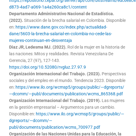
https://repositorio.cepal.org/server/api/core/bitstreams/edc6e8c4
d873-4ad7-a069-1a4a260ca8c1/content
Departamento Administrativo Nacional de Estadística.
(2022).
Situación de la brecha salarial en Colombia. Disponible
en:
https://www.dane.gov.co/index.php/actualidad-
dane/5603-la-brecha-salarial-en-colombia-no-cede-las-
mujeres-continuan-en-desventaja
Diaz JR, Ledesma MJ. (2022).
Rol de la mujer en la historia de
las naciones: Mitos y realidades. Revista Venezolana De
Gerencia, 27 (97), 127-143.
https://doi.org/10.52080/rvgluz.27.97.9
Organización Internacional del Trabajo. (2023).
Perspectivas
sociales y del empleo en el mundo. Tendencia 2023. Disponible
en:
https://www.ilo.org/wcmsp5/groups/public/—dgreports/
—dcomm/—publ/documents/publication/wcms_865368.pdf
Organización Internacional del Trabajo. (2019).
Las mujeres
en la gestión empresarial – Argumentos para un cambio.
Disponible en:
https://www.ilo.org/wcmsp5/groups/public/—
dgreports/—dcomm/—
publ/documents/publication/wcms_700977.pdf
Organización de las Naciones Unidas para la Educación, la