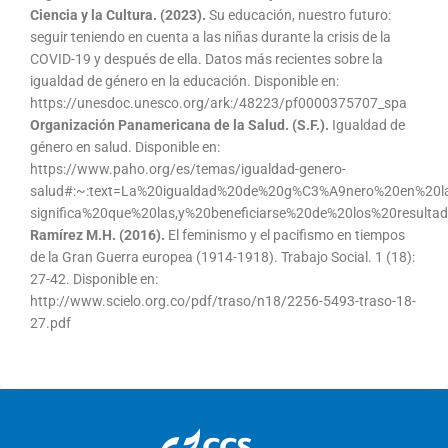
Ciencia y la Cultura. (2023).
Su educación, nuestro futuro:
seguir teniendo en cuenta a las niñas durante la crisis de la
COVID-19 y después de ella. Datos más recientes sobre la
igualdad de género en la educación. Disponible en:
https://unesdoc.unesco.org/ark:/48223/pf0000375707_spa
Organización Panamericana de la Salud. (S.F.).
Igualdad de
género en salud. Disponible en:
https://www.paho.org/es/temas/igualdad-genero-
salud#:~:text=La%20igualdad%20de%20g%C3%A9nero%20en%20l
significa%20que%20las,y%20beneficiarse%20de%20los%20resultad
Ramírez M.H. (2016).
El feminismo y el pacifismo en tiempos
de la Gran Guerra europea (1914-1918). Trabajo Social. 1 (18):
27-42. Disponible en:
http://www.scielo.org.co/pdf/traso/n18/2256-5493-traso-18-
27.pdf