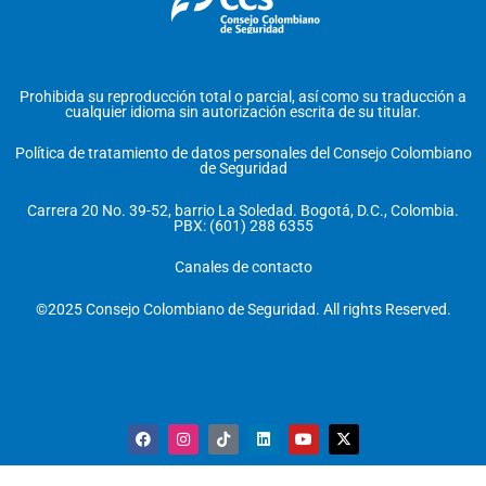
Prohibida su reproducción total o parcial, así como su traducción a
cualquier idioma sin autorización escrita de su titular.
Política de tratamiento de datos personales del Consejo Colombiano
de Seguridad
Carrera 20 No. 39-52, barrio La Soledad. Bogotá, D.C., Colombia.
PBX: (601) 288 6355
Canales de contacto
©2025 Consejo Colombiano de Seguridad. All rights Reserved.
F
I
T
L
Y
X
a
n
i
i
o
-
c
s
k
n
u
t
e
t
t
k
t
w