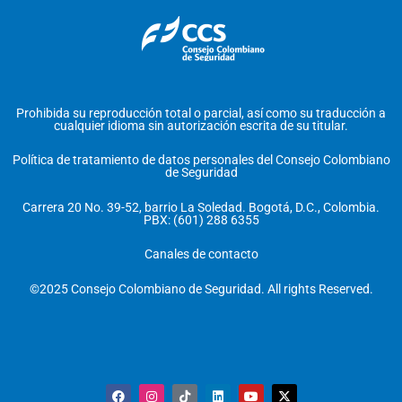
Prohibida su reproducción total o parcial, así como su traducción a
cualquier idioma sin autorización escrita de su titular.
Política de tratamiento de datos personales del Consejo Colombiano
de Seguridad
Carrera 20 No. 39-52, barrio La Soledad. Bogotá, D.C., Colombia.
PBX: (601) 288 6355
Canales de contacto
©2025 Consejo Colombiano de Seguridad. All rights Reserved.
F
I
T
L
Y
X
a
n
i
i
o
-