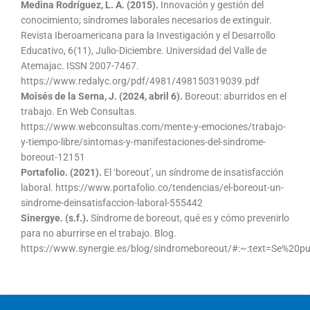
Medina Rodríguez, L. A. (2015).
Innovación y gestión del
conocimiento; síndromes laborales necesarios de extinguir.
Revista Iberoamericana para la Investigación y el Desarrollo
Educativo, 6(11), Julio-Diciembre. Universidad del Valle de
Atemajac. ISSN 2007-7467.
https://www.redalyc.org/pdf/4981/498150319039.pdf
Moisés de la Serna, J. (2024, abril 6).
Boreout: aburridos en el
trabajo. En Web Consultas.
https://www.webconsultas.com/mente-y-emociones/trabajo-
y-tiempo-libre/sintomas-y-manifestaciones-del-sindrome-
boreout-12151
Portafolio. (2021).
El ‘boreout’, un síndrome de insatisfacción
laboral. https://www.portafolio.co/tendencias/el-boreout-un-
sindrome-deinsatisfaccion-laboral-555442
Sinergye. (s.f.).
Síndrome de boreout, qué es y cómo prevenirlo
para no aburrirse en el trabajo. Blog.
https://www.synergie.es/blog/sindromeboreout/#:~:text=Se%