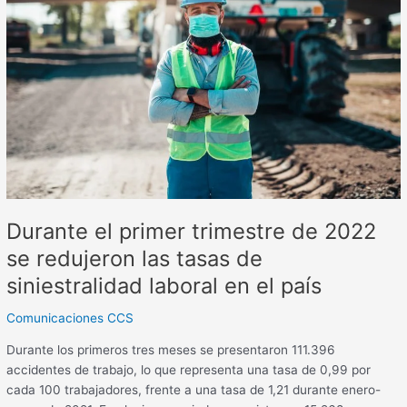
trimestre
de
2022
se
redujeron
las
tasas
de
siniestralidad
laboral
en
Durante el primer trimestre de 2022
el
país
se redujeron las tasas de
siniestralidad laboral en el país
Comunicaciones CCS
Durante los primeros tres meses se presentaron 111.396
accidentes de trabajo, lo que representa una tasa de 0,99 por
cada 100 trabajadores, frente a una tasa de 1,21 durante enero-