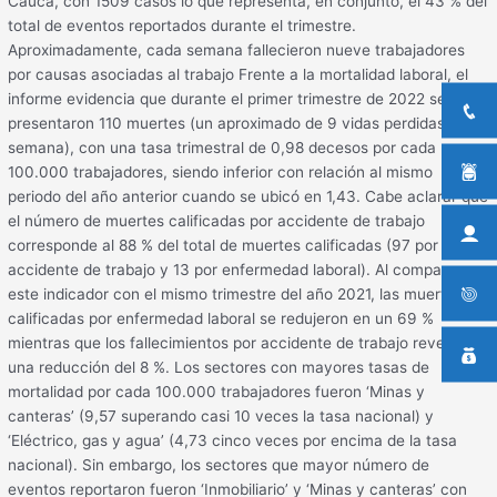
Cauca, con 1509 casos lo que representa, en conjunto, el 43 % del
total de eventos reportados durante el trimestre.
Aproximadamente, cada semana fallecieron nueve trabajadores
por causas asociadas al trabajo Frente a la mortalidad laboral, el
informe evidencia que durante el primer trimestre de 2022 se
presentaron 110 muertes (un aproximado de 9 vidas perdidas por
semana), con una tasa trimestral de 0,98 decesos por cada
100.000 trabajadores, siendo inferior con relación al mismo
periodo del año anterior cuando se ubicó en 1,43. Cabe aclarar que
el número de muertes calificadas por accidente de trabajo
corresponde al 88 % del total de muertes calificadas (97 por
accidente de trabajo y 13 por enfermedad laboral). Al comparar
este indicador con el mismo trimestre del año 2021, las muertes
calificadas por enfermedad laboral se redujeron en un 69 %
mientras que los fallecimientos por accidente de trabajo revelan
una reducción del 8 %. Los sectores con mayores tasas de
mortalidad por cada 100.000 trabajadores fueron ‘Minas y
canteras’ (9,57 superando casi 10 veces la tasa nacional) y
‘Eléctrico, gas y agua’ (4,73 cinco veces por encima de la tasa
nacional). Sin embargo, los sectores que mayor número de
eventos reportaron fueron ‘Inmobiliario’ y ‘Minas y canteras’ con