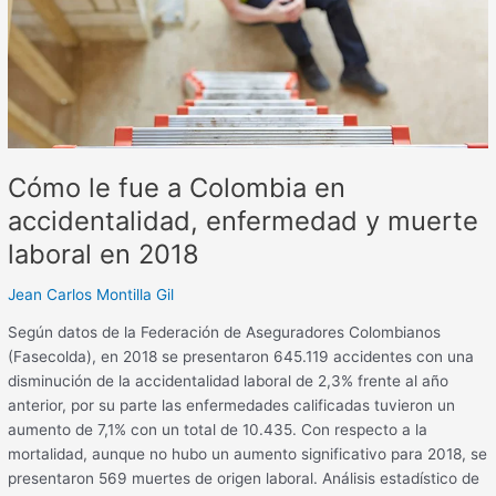
Colombia
en
accidentalidad,
enfermedad
y
muerte
laboral
Cómo le fue a Colombia en
en
2018
accidentalidad, enfermedad y muerte
laboral en 2018
Jean Carlos Montilla Gil
Según datos de la Federación de Aseguradores Colombianos
(Fasecolda), en 2018 se presentaron 645.119 accidentes con una
disminución de la accidentalidad laboral de 2,3% frente al año
anterior, por su parte las enfermedades calificadas tuvieron un
aumento de 7,1% con un total de 10.435. Con respecto a la
mortalidad, aunque no hubo un aumento significativo para 2018, se
presentaron 569 muertes de origen laboral. Análisis estadístico de