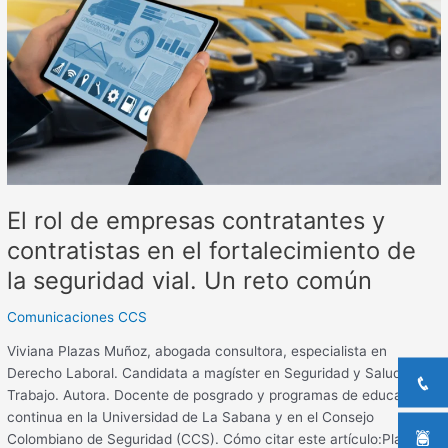
empresas
contratantes
y
contratistas
en
el
fortalecimiento
de
la
El rol de empresas contratantes y
seguridad
vial.
contratistas en el fortalecimiento de
Un
la seguridad vial. Un reto común
reto
común
Comunicaciones CCS
Viviana Plazas Muñoz, abogada consultora, especialista en
Derecho Laboral. Candidata a magíster en Seguridad y Salud en el
Trabajo. Autora. Docente de posgrado y programas de educación
continua en la Universidad de La Sabana y en el Consejo
Colombiano de Seguridad (CCS). Cómo citar este artículo:Plazas,