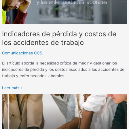
accidentes
de
trabajo
Indicadores de pérdida y costos de
los accidentes de trabajo
Comunicaciones CCS
El artículo aborda la necesidad crítica de medir y gestionar los
indicadores de pérdida y los costos asociados a los accidentes de
trabajo y enfermedades laborales.
Leer más »
Administración
del
riesgo
en
el
SG-