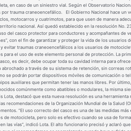
eta, en caso de un siniestro vial. Según el Observatorio Nacion
 por trauma craneoencefálico. El Gobierno Nacional hace un v
clos, motocarros y cuatrimotos, para que usen de manera adec
erritorio nacional. Así quedó establecido en la resolución No. 
uso del casco protector para conductores y acompañantes de veh
es”, con el fin de garantizar y proteger la vida de los usuarios
 evitar traumas craneoencefálicos a los usuarios de motocicleta 
es para el uso de este elemento personal de protección. La pri
asco, es decir, debe ocupar toda su cavidad interna para ofrec
en abrochado a través de su sistema de retención, sin correas r
no se podrán portar dispositivos móviles de comunicación o tel
ipos auxiliares que permitan tener las manos libres. Por último, 
 conocidos comúnmente como abatibles o modulares, la misma sie
uis Lota, destacó que esta nueva resolución es una herramienta 
n las recomendaciones de la Organización Mundial de la Salud (
mentos. “El uso correcto del casco es una de las medidas más ef
 de motocicleta, pero solo es efectivo cuando se usa de forma
las vías”, indicó Lota. El alto funcionario precisó y aclaró qu