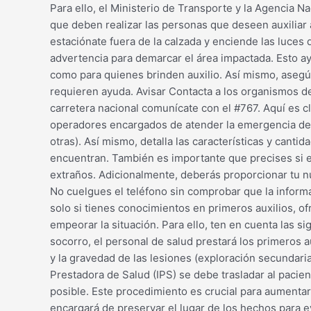
Para ello, el Ministerio de Transporte y la Agencia N
que deben realizar las personas que deseen auxiliar a
estaciónate fuera de la calzada y enciende las luces 
advertencia para demarcar el área impactada. Esto ay
como para quienes brinden auxilio. Así mismo, asegúr
requieren ayuda. Avisar Contacta a los organismos de 
carretera nacional comunícate con el #767. Aquí es cl
operadores encargados de atender la emergencia de ac
otras). Así mismo, detalla las características y cant
encuentran. También es importante que precises si ex
extraños. Adicionalmente, deberás proporcionar tu nú
No cuelgues el teléfono sin comprobar que la informa
solo si tienes conocimientos en primeros auxilios, o
empeorar la situación. Para ello, ten en cuenta las
socorro, el personal de salud prestará los primeros a
y la gravedad de las lesiones (exploración secundari
Prestadora de Salud (IPS) se debe trasladar al pacie
posible. Este procedimiento es crucial para aumentar 
encargará de preservar el lugar de los hechos para e