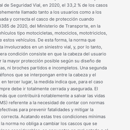
al de Seguridad Vial, en 2020, el 33,2 % de los casos
ehemente llamado tanto a los usuarios como a los
uada y correcta el casco de protección cuando
23385 de 2020, del Ministerio de Transporte, en la
ículos tipo motocicletas, motociclos, mototriciclos,
 de estos vehículos. De esta forma, la norma que
involucrados en un siniestro vial, y, por lo tanto,
mera condición consiste en que la cabeza del usuario
er la mayor protección posible según su diseño de
otas, ni broches partidos e incompletos. Una segunda
éfonos que se interpongan entre la cabeza y el
en tercer lugar, la medida indica que, para el caso
mpre debe ir totalmente cerrada y asegurada. El
más que contribuirá notablemente a salvar las vidas
OMS) referente a la necesidad de contar con normas
ectivas para prevenir fatalidades y mitigar la
 correcta. Acatando estas tres condiciones mínimas
e la norma no obliga a cambiar los cascos que se