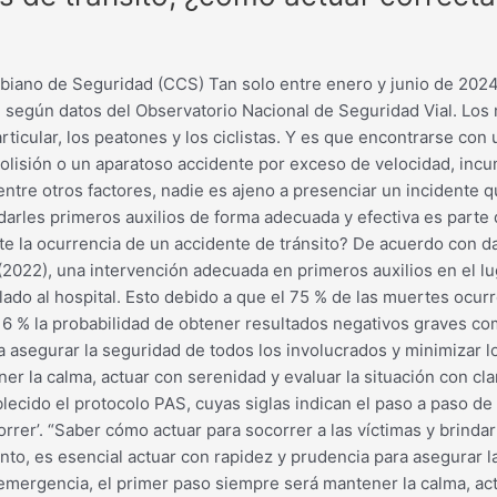
no de Seguridad (CCS) Tan solo entre enero y junio de 2024, l
 según datos del Observatorio Nacional de Seguridad Vial. Los
rticular, los peatones y los ciclistas. Y es que encontrarse con 
colisión o un aparatoso accidente por exceso de velocidad, incu
entre otros factores, nadie es ajeno a presenciar un incidente 
ndarles primeros auxilios de forma adecuada y efectiva es parte
 la ocurrencia de un accidente de tránsito? De acuerdo con da
(2022), una intervención adecuada en primeros auxilios en el l
lado al hospital. Esto debido a que el 75 % de las muertes ocur
 6 % la probabilidad de obtener resultados negativos graves co
ra asegurar la seguridad de todos los involucrados y minimizar l
 la calma, actuar con serenidad y evaluar la situación con clari
ecido el protocolo PAS, cuyas siglas indican el paso a paso de
correr’. “Saber cómo actuar para socorrer a las víctimas y brind
anto, es esencial actuar con rapidez y prudencia para asegurar 
emergencia, el primer paso siempre será mantener la calma, actu