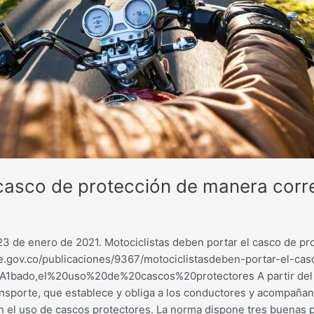
 casco de protección de manera cor
23 de enero de 2021. Motociclistas deben portar el casco de p
e.gov.co/publicaciones/9367/motociclistasdeben-portar-el-ca
bado,el%20uso%20de%20cascos%20protectores A partir del sáb
nsporte, que establece y obliga a los conductores y acompañant
 el uso de cascos protectores. La norma dispone tres buenas pr