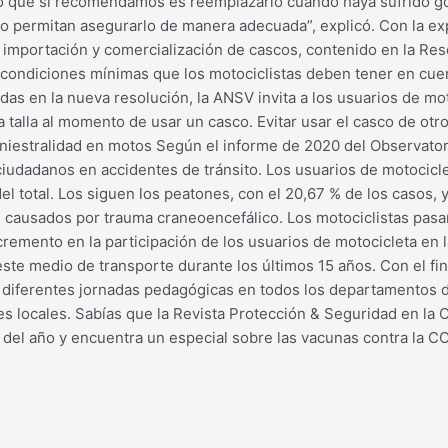
 “Lo que sí recomendamos es reemplazarlo cuando haya sufrido g
o permitan asegurarlo de manera adecuada”, explicó. Con la exp
 importación y comercialización de cascos, contenido en la Reso
condiciones mínimas que los motociclistas deben tener en cuent
 en la nueva resolución, la ANSV invita a los usuarios de moto
 talla al momento de usar un casco. Evitar usar el casco de otr
 Siniestralidad en motos Según el informe de 2020 del Observator
iudadanos en accidentes de tránsito. Los usuarios de motocicle
el total. Los siguen los peatones, con el 20,67 % de los casos, 
causados por trauma craneoencefálico. Los motociclistas pasaro
cremento en la participación de los usuarios de motocicleta en l
ste medio de transporte durante los últimos 15 años. Con el fin 
 diferentes jornadas pedagógicas en todos los departamentos de
des locales. Sabías que la Revista Protección & Seguridad en la
n del año y encuentra un especial sobre las vacunas contra la C