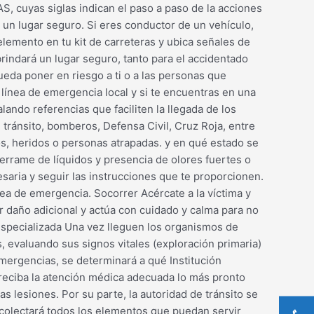
AS, cuyas siglas indican el paso a paso de la acciones
n un lugar seguro. Si eres conductor de un vehículo,
elemento en tu kit de carreteras y ubica señales de
rindará un lugar seguro, tanto para el accidentado
ueda poner en riesgo a ti o a las personas que
 línea de emergencia local y si te encuentras en una
ando referencias que faciliten la llegada de los
tránsito, bomberos, Defensa Civil, Cruz Roja, entre
dos, heridos o personas atrapadas. y en qué estado se
errame de líquidos y presencia de olores fuertes o
saria y seguir las instrucciones que te proporcionen.
ea de emergencia. Socorrer Acércate a la víctima y
r daño adicional y actúa con cuidado y calma para no
especializada Una vez lleguen los organismos de
, evaluando sus signos vitales (exploración primaria)
Emergencias, se determinará a qué Institución
 reciba la atención médica adecuada lo más pronto
s lesiones. Por su parte, la autoridad de tránsito se
Recolectará todos los elementos que puedan servir