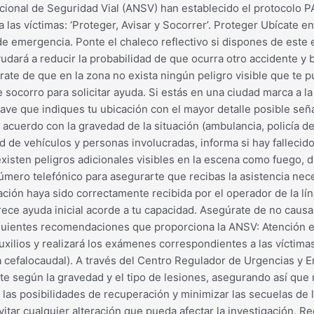
acional de Seguridad Vial (ANSV) han establecido el protocolo P
 las víctimas: ‘Proteger, Avisar y Socorrer’. Proteger Ubícate e
de emergencia. Ponte el chaleco reflectivo si dispones de este 
udará a reducir la probabilidad de que ocurra otro accidente y b
ate de que en la zona no exista ningún peligro visible que te p
socorro para solicitar ayuda. Si estás en una ciudad marca a la
ave que indiques tu ubicación con el mayor detalle posible señal
uerdo con la gravedad de la situación (ambulancia, policía de 
idad de vehículos y personas involucradas, informa si hay falleci
isten peligros adicionales visibles en la escena como fuego, d
mero telefónico para asegurarte que recibas la asistencia nece
ción haya sido correctamente recibida por el operador de la lín
frece ayuda inicial acorde a tu capacidad. Asegúrate de no causa
 siguientes recomendaciones que proporciona la ANSV: Atención 
uxilios y realizará los exámenes correspondientes a las víctimas
a cefalocaudal). A través del Centro Regulador de Urgencias y 
nte según la gravedad y el tipo de lesiones, asegurando así que
las posibilidades de recuperación y minimizar las secuelas de la
vitar cualquier alteración que pueda afectar la investigación. 