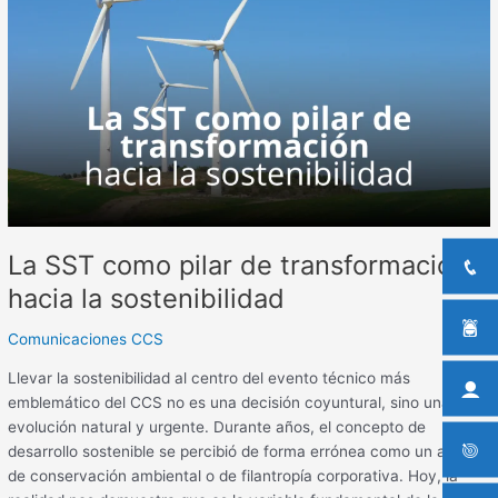
como
pilar
de
transformación
hacia
la
sostenibilidad
La SST como pilar de transformación
hacia la sostenibilidad
Comunicaciones CCS
Llevar la sostenibilidad al centro del evento técnico más
emblemático del CCS no es una decisión coyuntural, sino una
evolución natural y urgente. Durante años, el concepto de
desarrollo sostenible se percibió de forma errónea como un asunto
de conservación ambiental o de filantropía corporativa. Hoy, la