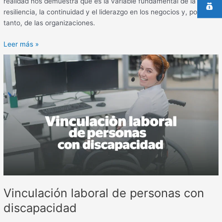
realidad nos demuestra que es la variable fundamental de la
resiliencia, la continuidad y el liderazgo en los negocios y, por lo
tanto, de las organizaciones.
Leer más »
Vinculación
laboral
de
personas
con
discapacidad
Vinculación laboral de personas con
discapacidad