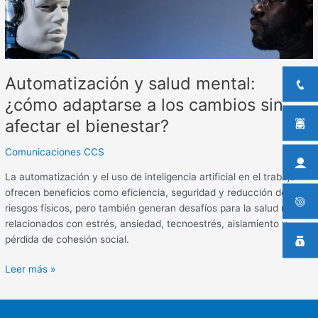
los
cambios
sin
afectar
el
Automatización y salud mental:
bienestar?
¿cómo adaptarse a los cambios sin
afectar el bienestar?
Comunicaciones CCS
La automatización y el uso de inteligencia artificial en el trabajo
ofrecen beneficios como eficiencia, seguridad y reducción de
riesgos físicos, pero también generan desafíos para la salud mental
relacionados con estrés, ansiedad, tecnoestrés, aislamiento y
pérdida de cohesión social.
Leer más »