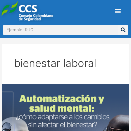
Ir
al
contenido
Buscar
bienestar laboral
Automatización
y
salud
mental:
¿cómo
adaptarse
a