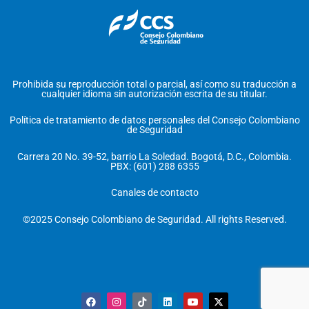
Prohibida su reproducción total o parcial, así como su traducción a
cualquier idioma sin autorización escrita de su titular.
Política de tratamiento de datos personales del Consejo Colombiano
de Seguridad
Carrera 20 No. 39-52, barrio La Soledad. Bogotá, D.C., Colombia.
PBX: (601) 288 6355
Canales de contacto
©2025 Consejo Colombiano de Seguridad. All rights Reserved.
F
I
T
L
Y
X
a
n
i
i
o
-