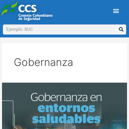
Ir
al
contenido
Buscar
Gobernanza
Gobernanza
en
entornos
saludables