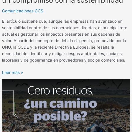
un compromiso con la sostenibilidad
Comunicaciones CCS
El artículo sostiene que, aunque las empresas han avanzado en
sostenibilidad dentro de sus operaciones directas, el principal reto
actual es gestionar los impactos presentes en sus cadenas de
valor. A partir del concepto de debida diligencia, promovido por la
ONU, la OCDE y la reciente Directiva Europea, se resalta la
necesidad de identificar y mitigar riesgos ambientales, sociales,
laborales y de gobernanza en proveedores y socios comerciales.
Leer más »
Cero
residuos,
¿un
camino
posible?:
retos
ambientales
para