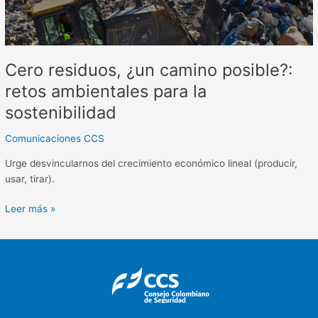
la
sostenibilidad
Cero residuos, ¿un camino posible?:
retos ambientales para la
sostenibilidad
Comunicaciones CCS
Urge desvincularnos del crecimiento económico lineal (producir,
usar, tirar).
Leer más »