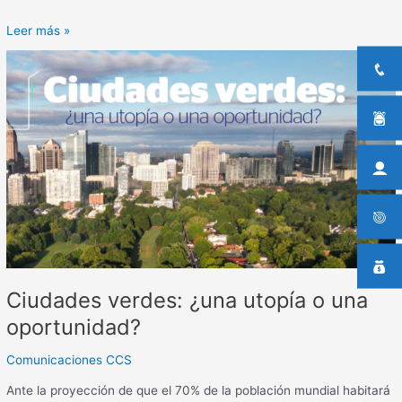
Leer más »
Ciudades
verdes:
¿una
utopía
o
una
oportunidad?
Ciudades verdes: ¿una utopía o una
oportunidad?
Comunicaciones CCS
Ante la proyección de que el 70% de la población mundial habitará