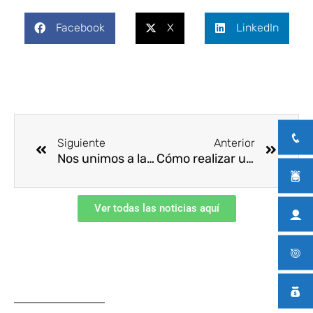
Facebook
X
LinkedIn
Ant
Siguie
Siguiente
Anterior
Nos unimos a la Semana Nacional de la Movilidad de la ANSV
Cómo realizar un plan de comunicación en emergencias en su empresa
Ver todas las noticias aquí