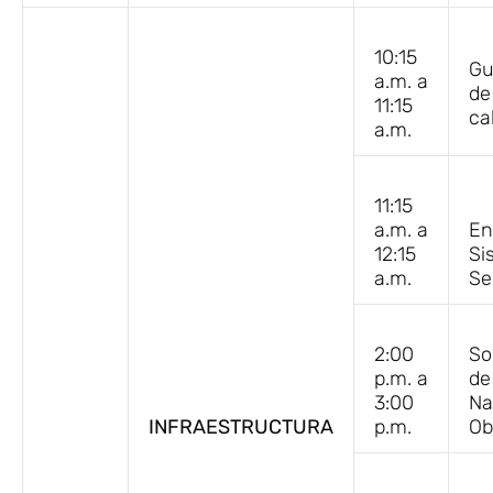
10:15
Gu
a.m. a
de
11:15
ca
a.m.
11:15
a.m. a
En
12:15
Si
a.m.
Se
2:00
So
p.m. a
de
3:00
Na
INFRAESTRUCTURA
p.m.
Ob