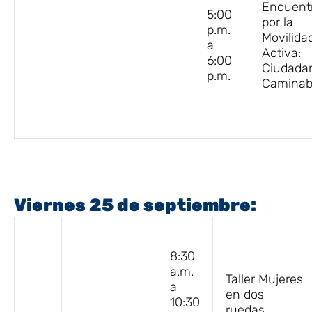
Encuent
5:00
por la
p.m.
Movilida
a
Activa:
6:00
Ciudadan
p.m.
Caminabi
Viernes 25 de septiembre:
8:30
a.m.
Taller Mujeres
a
en dos
10:30
ruedas