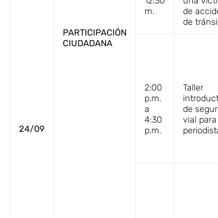
12:30
una víct
m.
de accid
de tránsi
PARTICIPACIÓN
CIUDADANA
2:00
Taller
p.m.
introduct
a
de segur
4:30
vial para
24/09
p.m.
periodist