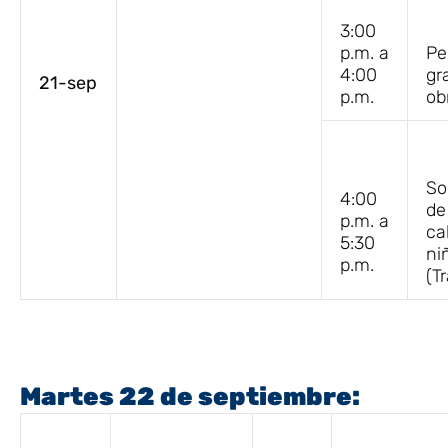
3:00
p.m. a
Pe
4:00
gr
21-sep
p.m.
ob
So
4:00
de
p.m. a
ca
5:30
ni
p.m.
(T
Martes 22 de septiembre: