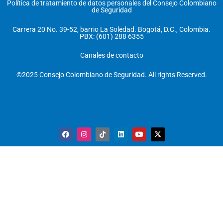
Política de tratamiento de datos personales del Consejo Colombiano
de Seguridad
Carrera 20 No. 39-52, barrio La Soledad. Bogotá, D.C., Colombia.
PBX: (601) 288 6355
Canales de contacto
©2025 Consejo Colombiano de Seguridad. All rights Reserved.
F
I
T
L
Y
X
a
n
i
i
o
-
c
s
k
n
u
t
e
t
t
k
t
w
b
a
o
e
u
i
o
g
k
d
b
t
o
r
i
e
t
k
a
n
e
m
r