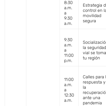
8:30
Estrategia 
a.m.
control en l
a
movilidad
9:30
segura
a.m.
9:30
Socializaci
a.m.
la segurida
a
vial se tom
11:00
tu región
p.m.
Calles para 
11:00
respuesta y
a.m.
la
a
recuperaci
12:30
ante una
a.m.
pandemia