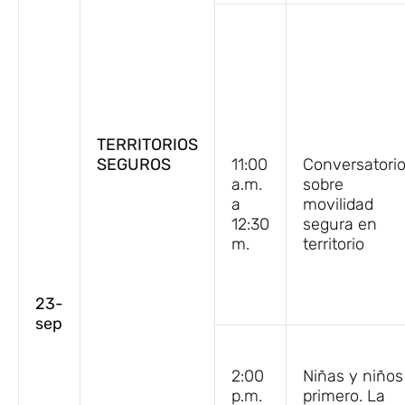
TERRITORIOS
SEGUROS
11:00
Conversatori
a.m.
sobre
a
movilidad
12:30
segura en
m.
territorio
23-
sep
2:00
Niñas y niños
p.m.
primero. La