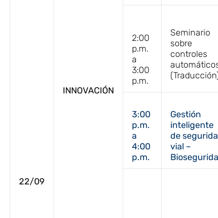
Seminario
2:00
sobre
p.m.
controles
a
automático
3:00
(Traducción
p.m.
INNOVACIÓN
3:00
Gestión
p.m.
inteligente
a
de segurid
4:00
vial –
p.m.
Biosegurid
22/09