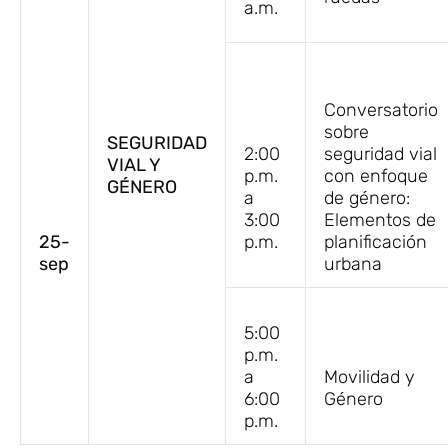
a.m.
Conversatorio
sobre
SEGURIDAD
2:00
seguridad vial
VIAL Y
p.m.
con enfoque
GÉNERO
a
de género:
3:00
Elementos de
25-
p.m.
planificación
sep
urbana
5:00
p.m.
a
Movilidad y
6:00
Género
p.m.