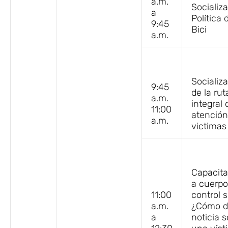
a.m.
Socializ
a
Política 
9:45
Bici
a.m.
Socializ
9:45
de la rut
a.m.
integral 
11:00
atención
a.m.
victimas
Capacita
a cuerpo
11:00
control s
a.m.
¿Cómo da
a
noticia 